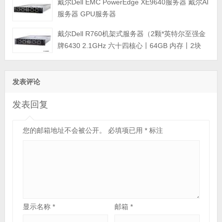
戴尔Dell EMC PowerEdge XE9640服务器 戴尔AI
服务器 GPU服务器
戴尔Dell R760机架式服务器（2颗*英特尔至强金
牌6430 2.1GHz 六十四核心丨64GB 内存丨2块
*480GB固态硬盘丨PERC H755 8G缓存阵列卡丨
1400W双电源丨三年质保）
发表评论
发表回复
您的邮箱地址不会被公开。
必填项已用
*
标注
显示名称
*
邮箱
*