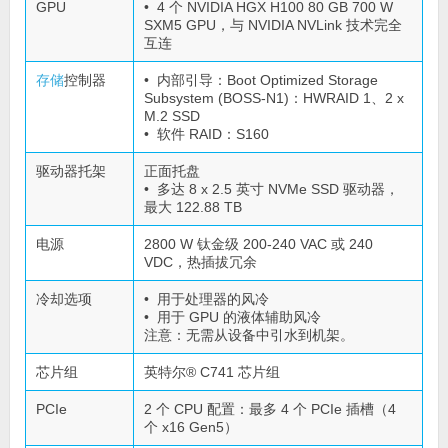
GPU
• 4 个 NVIDIA HGX H100 80 GB 700 W
SXM5 GPU，与 NVIDIA NVLink 技术完全
互连
存储
控制器
• 内部引导：Boot Optimized Storage
Subsystem (BOSS-N1)：HWRAID 1、2 x
M.2 SSD
• 软件 RAID：S160
驱动器托架
正面托盘
• 多达 8 x 2.5 英寸 NVMe SSD 驱动器，
最大 122.88 TB
电源
2800 W 钛金级 200-240 VAC 或 240
VDC，热插拔冗余
冷却选项
• 用于处理器的风冷
• 用于 GPU 的液体辅助风冷
注意：无需从设备中引水到机架。
芯片组
英特尔® C741 芯片组
PCIe
2 个 CPU 配置：最多 4 个 PCIe 插槽（4
个 x16 Gen5）