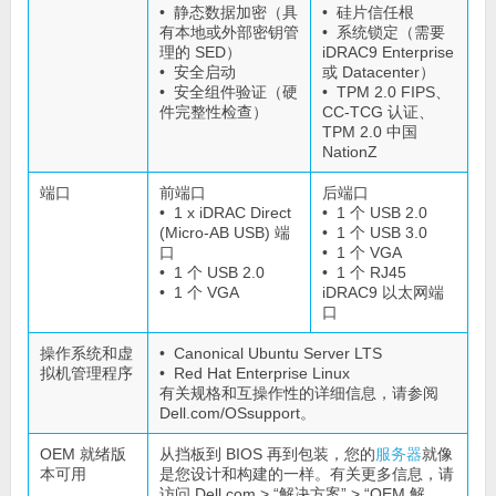
• 静态数据加密（具
• 硅片信任根
有本地或外部密钥管
• 系统锁定（需要
理的 SED）
iDRAC9 Enterprise
• 安全启动
或 Datacenter）
• 安全组件验证（硬
• TPM 2.0 FIPS、
件完整性检查）
CC-TCG 认证、
TPM 2.0 中国
NationZ
端口
前端口
后端口
• 1 x iDRAC Direct
• 1 个 USB 2.0
(Micro-AB USB) 端
• 1 个 USB 3.0
口
• 1 个 VGA
• 1 个 USB 2.0
• 1 个 RJ45
• 1 个 VGA
iDRAC9 以太网端
口
操作系统和虚
• Canonical Ubuntu Server LTS
拟机管理程序
• Red Hat Enterprise Linux
有关规格和互操作性的详细信息，请参阅
Dell.com/OSsupport。
OEM 就绪版
从挡板到 BIOS 再到包装，您的
服务器
就像
本可用
是您设计和构建的一样。有关更多信息，请
访问 Dell.com > “解决方案” > “OEM 解