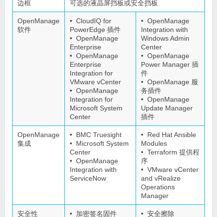
边框
可选的液晶屏挡板或安全挡板
OpenManage
• CloudIQ for
• OpenManage
软件
PowerEdge 插件
Integration with
• OpenManage
Windows Admin
Enterprise
Center
• OpenManage
• OpenManage
Enterprise
Power Manager 插
Integration for
件
VMware vCenter
• OpenManage 服
• OpenManage
务插件
Integration for
• OpenManage
Microsoft System
Update Manager
Center
插件
OpenManage
• BMC Truesight
• Red Hat Ansible
集成
• Microsoft System
Modules
Center
• Terraform 提供程
• OpenManage
序
Integration with
• VMware vCenter
ServiceNow
and vRealize
Operations
Manager
安全性
• 加密签名固件
• 安全擦除