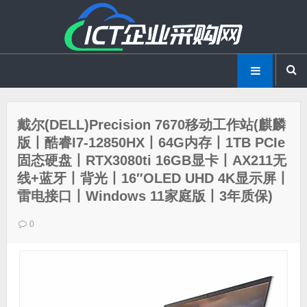
戴尔(DELL)Precision 7670移动工作站(麒麟
版丨酷睿I7-12850HX丨64G内存丨1TB PCIe
固态硬盘丨RTX3080ti 16GB显卡丨AX211无
线+蓝牙丨背光丨16″OLED UHD 4K显示屏丨
雷电接口丨Windows 11家庭版丨3年质保)
0