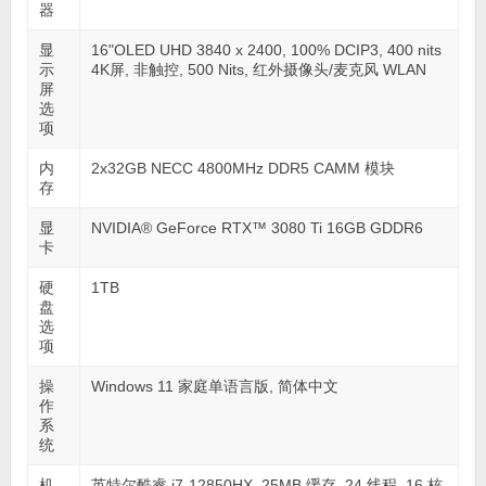
器
显
16"OLED UHD 3840 x 2400, 100% DCIP3, 400 nits
示
4K屏, 非触控, 500 Nits, 红外摄像头/麦克风 WLAN
屏
选
项
内
2x32GB NECC 4800MHz DDR5 CAMM 模块
存
显
NVIDIA® GeForce RTX™ 3080 Ti 16GB GDDR6
卡
硬
1TB
盘
选
项
操
Windows 11 家庭单语言版, 简体中文
作
系
统
机
英特尔酷睿 i7-12850HX, 25MB 缓存, 24 线程, 16 核,