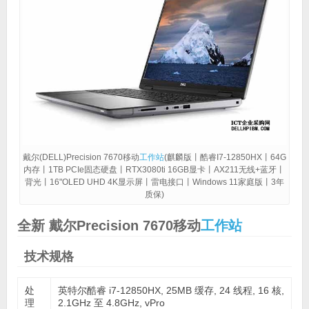
戴尔(DELL)Precision 7670移动
工作站
(麒麟版丨酷睿I7-12850HX丨64G
内存丨1TB PCIe固态硬盘丨RTX3080ti 16GB显卡丨AX211无线+蓝牙丨
背光丨16"OLED UHD 4K显示屏丨雷电接口丨Windows 11家庭版丨3年
质保)
全新 戴尔Precision 7670移动
工作站
技术规格
处
英特尔酷睿 i7-12850HX, 25MB 缓存, 24 线程, 16 核,
理
2.1GHz 至 4.8GHz, vPro