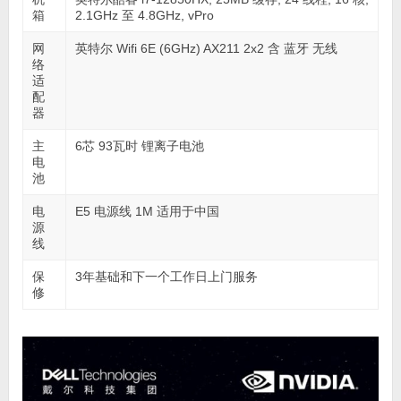
箱
2.1GHz 至 4.8GHz, vPro
网
英特尔 Wifi 6E (6GHz) AX211 2x2 含 蓝牙 无线
络
适
配
器
主
6芯 93瓦时 锂离子电池
电
池
电
E5 电源线 1M 适用于中国
源
线
保
3年基础和下一个工作日上门服务
修