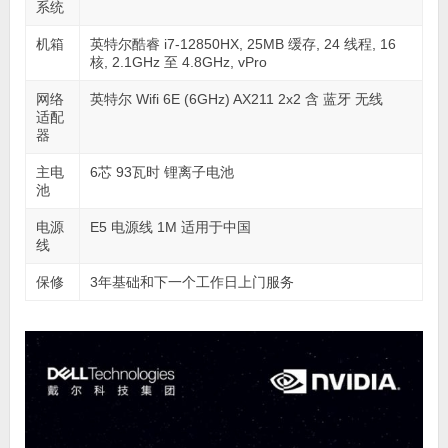
系统
机箱
英特尔酷睿 i7-12850HX, 25MB 缓存, 24 线程, 16
核, 2.1GHz 至 4.8GHz, vPro
网络
英特尔 Wifi 6E (6GHz) AX211 2x2 含 蓝牙 无线
适配
器
主电
6芯 93瓦时 锂离子电池
池
电源
E5 电源线 1M 适用于中国
线
保修
3年基础和下一个工作日上门服务