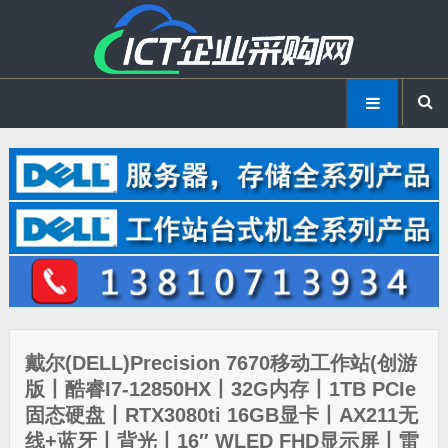
戴尔(DELL)Precision 7670移动工作站(创游
版丨酷睿I7-12850HX丨32G内存丨1TB PCIe
固态硬盘丨RTX3080ti 16GB显卡丨AX211无
线+蓝牙丨背光丨16″ WLED FHD显示屏丨雷