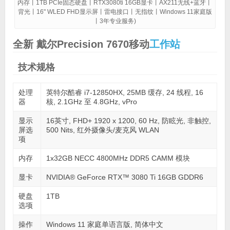
内存丨1TB PCIe固态硬盘丨RTX3080ti 16GB显卡丨AX211无线+蓝牙丨
背光丨16" WLED FHD显示屏丨雷电接口丨无指纹丨Windows 11家庭版
丨3年专业服务)
全新 戴尔Precision 7670移动
工作站
技术规格
处理
英特尔酷睿 i7-12850HX, 25MB 缓存, 24 线程, 16
器
核, 2.1GHz 至 4.8GHz, vPro
显示
16英寸, FHD+ 1920 x 1200, 60 Hz, 防眩光, 非触控,
屏选
500 Nits, 红外摄像头/麦克风 WLAN
项
内存
1x32GB NECC 4800MHz DDR5 CAMM 模块
显卡
NVIDIA® GeForce RTX™ 3080 Ti 16GB GDDR6
硬盘
1TB
选项
操作
Windows 11 家庭单语言版, 简体中文