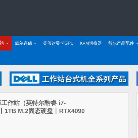
站
戴尔存储
英伟达显卡GPU
KVM切换器
戴尔产品配件
动图形工作站（英特尔酷睿 i7-
存丨1TB M.2固态硬盘丨RTX4090