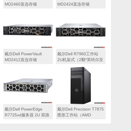
MD2460直连存储
MD2424直连存储
戴尔Dell PowerVault
戴尔Dell R7960工作站
MD2412直连存储
2U机架式（2颗*英特尔至
强 银牌4410Y 2.0GHz 二
十四核心丨256GB 内存
丨1T固态硬盘+2块*8TB
硬盘丨2*RTX A6000
48GB显卡丨2400W双电
源丨三年质保）
戴尔Dell PowerEdge
戴尔Dell Precision T7875
R7725xd服务器 2U 双路
图形工作站（AMD
存储密集型机架式服务器
7995WX 2.5GHz 九十六
核心丨32GB内存丨