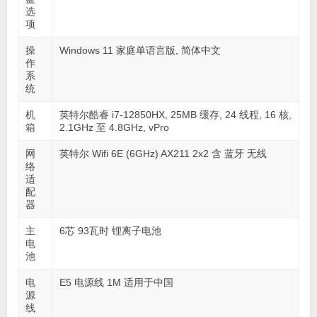
选
项
操
Windows 11 家庭单语言版, 简体中文
作
系
统
机
英特尔酷睿 i7-12850HX, 25MB 缓存, 24 线程, 16 核,
箱
2.1GHz 至 4.8GHz, vPro
网
英特尔 Wifi 6E (6GHz) AX211 2x2 含 蓝牙 无线
络
适
配
器
主
6芯 93瓦时 锂离子电池
电
池
电
E5 电源线 1M 适用于中国
源
线