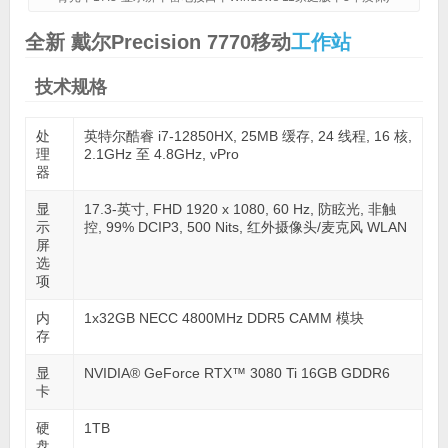
全新 戴尔Precision 7770移动
工作站
技术规格
处
英特尔酷睿 i7-12850HX, 25MB 缓存, 24 线程, 16 核,
理
2.1GHz 至 4.8GHz, vPro
器
显
17.3-英寸, FHD 1920 x 1080, 60 Hz, 防眩光, 非触
示
控, 99% DCIP3, 500 Nits, 红外摄像头/麦克风 WLAN
屏
选
项
内
1x32GB NECC 4800MHz DDR5 CAMM 模块
存
显
NVIDIA® GeForce RTX™ 3080 Ti 16GB GDDR6
卡
硬
1TB
盘