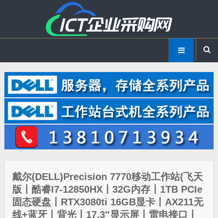
戴尔(DELL)Precision 7770移动工作站(飞天
版丨酷睿I7-12850HX丨32G内存丨1TB PCIe
固态硬盘丨RTX3080ti 16GB显卡丨AX211无
线+蓝牙丨背光丨17.3″显示屏丨雷电接口丨