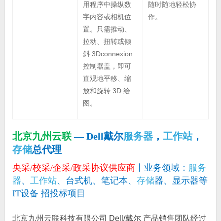
随时随地轻松协
用程序中操纵数
作。
字内容或相机位
置。只需推动、
拉动、扭转或倾
斜 3Dconnexion
控制器盖，即可
直观地平移、缩
放和旋转 3D 绘
图。
北京九州云联
— Dell戴尔
服务器
，
工作站
，
存储
总代理
央采/校采/企采/政采协议供应商
丨业务领域：
服务
器
、
工作站
、台式机、笔记本、
存储
器、显示器等
IT设备 招投标项目
北京九州云联科技有限公司 Dell/戴尔 产品销售团队经过