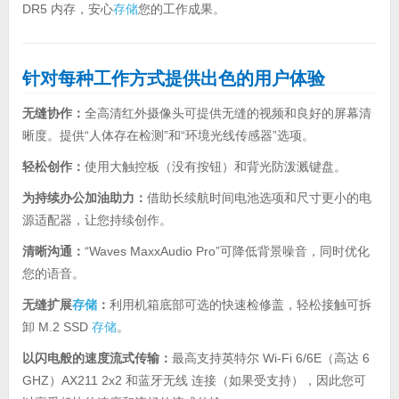
DR5 内存，安心
存储
您的工作成果。
针对每种工作方式提供出色的用户体验
无缝协作：
全高清红外摄像头可提供无缝的视频和良好的屏幕清
晰度。提供“人体存在检测”和“环境光线传感器”选项。
轻松创作：
使用大触控板（没有按钮）和背光防泼溅键盘。
为持续办公加油助力：
借助长续航时间电池选项和尺寸更小的电
源适配器，让您持续创作。
清晰沟通：
“Waves MaxxAudio Pro”可降低背景噪音，同时优化
您的语音。
无缝扩展
存储
：
利用机箱底部可选的快速检修盖，轻松接触可拆
卸 M.2 SSD
存储
。
以闪电般的速度流式传输：
最高支持英特尔 Wi-Fi 6/6E（高达 6
GHZ）AX211 2x2 和蓝牙无线 连接（如果受支持），因此您可