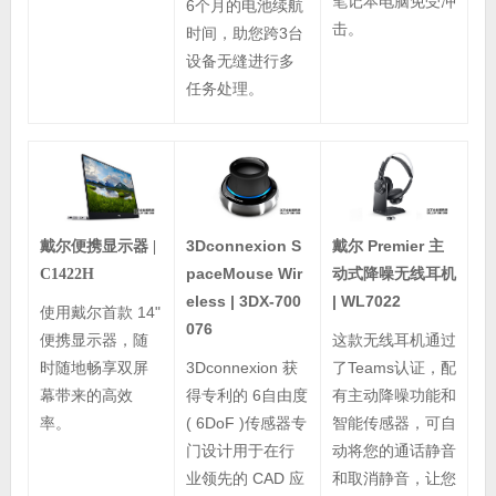
笔记本电脑免受冲
6个月的电池续航
击。
时间，助您跨3台
设备无缝进行多
任务处理。
戴尔 Premier 主
3Dconnexion S
戴尔便携显示器 |
动式降噪无线耳机
paceMouse Wir
C1422H
| WL7022
eless | 3DX-700
使用戴尔首款 14"
076
这款无线耳机通过
便携显示器，随
了Teams认证，配
时随地畅享双屏
3Dconnexion 获
有主动降噪功能和
幕带来的高效
得专利的 6自由度
智能传感器，可自
率。
( 6DoF )传感器专
动将您的通话静音
门设计用于在行
和取消静音，让您
业领先的 CAD 应