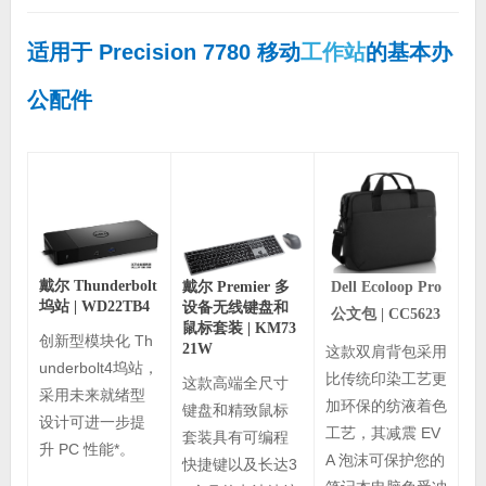
适用于 Precision 7780 移动
工作站
的基本办
公配件
戴尔 Thunderbolt
Dell Ecoloop Pro
戴尔 Premier 多
坞站 | WD22TB4
设备无线键盘
和
公文包 | CC5623
鼠标套装 | KM73
创新型模块化 Th
21W
这款双肩背包采用
underbolt4坞站，
比传统印染工艺更
这款高端全尺寸
采用未来就绪型
加环保的纺液着色
键盘和精致鼠标
设计可进一步提
工艺，其减震 EV
套装具有可编程
升 PC 性能*。
A 泡沫可保护您的
快捷键以及长达3