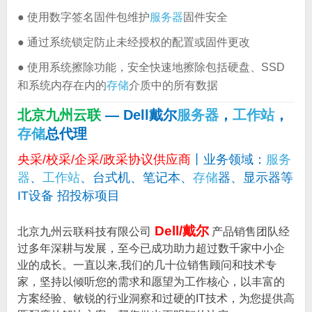
● 使用数字签名固件包维护
服务器
固件安全
● 通过系统锁定防止未经授权的配置或固件更改
● 使用系统擦除功能，安全快速地擦除包括硬盘、SSD
和系统内存在内的
存储
介质中的所有数据
北京九州云联
— Dell戴尔
服务器
，
工作站
，
存储
总代理
央采/校采/企采/政采协议供应商
丨业务领域：
服务
器
、
工作站
、台式机、笔记本、
存储
器、显示器等
IT设备 招投标项目
Dell/戴尔
北京九州云联科技有限公司
产品销售团队经
过多年深耕与发展，至今已成功助力超过数千家中小企
业的成长。一直以来,我们的几十位销售顾问和技术专
家，坚持以倾听您的需求和愿望为工作核心，以丰富的
方案经验、敏锐的行业洞察和过硬的IT技术，为您提供高