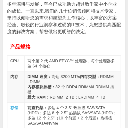
多年深耕与发展，至今已成功助力超过数千家中小企业
的成长。一直以来,我们的几十位销售顾问和技术专家，
坚持以倾听您的需求和愿望为工作核心，以丰富的方案
经验、敏锐的行业洞察和过硬的IT技术，为您提供高匹配
度的解决方案，帮您做出更明智的决定。
产品规格
CPU
两个第 2 代 AMD EPYC™ 处理器，每个处理器多
达 64 个核心
内存
DIMM 速度：
高达 3200 MT/s
内存类型：
RDIMM
LDIMM
内存模块插槽：
32 个 DDR4 RDIMM/LRDIMM 插
槽
最大 RAM：
RDIMM 2 TB；LRDIMM 4 TB
存储
前置托架：
多达 4 个 3.5" 热插拔 SAS/SATA
(HDD)；多达 8 个 2.5" 热插拔 SAS/SATA (HDD)；
多达 12 个 2.5"（10 个前置 + 2 个后置）热插拔
SAS/SATA/NVMe