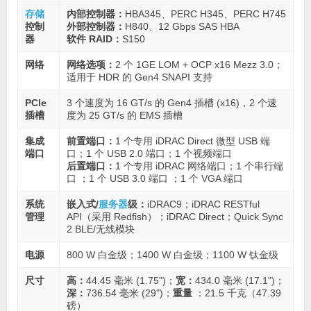
存储
内部控制器：
HBA345、PERC H345、PERC H745
控制
外部控制器：
H840、12 Gbps SAS HBA
器
软件 RAID：
S150
网络
网络选项：
2 个 1GE LOM + OCP x16 Mezz 3.0；
适用于 HDR 的 Gen4 SNAPI 支持
PCle
3 个速度为 16 GT/s 的 Gen4 插槽 (x16)，2 个速
插槽
度为 25 GT/s 的 EMS 插槽
集成
前置端口：
1 个专用 iDRAC Direct 微型 USB 端
端口
口；1 个 USB 2.0 端口；1 个视频端口
后置端口：
1 个专用 iDRAC 网络端口；1 个串行端
口 ；1 个 USB 3.0 端口 ；1 个 VGA 端口
系统
嵌入式/
服务器
级：
iDRAC9；iDRAC RESTful
管理
API（采用 Redfish）；iDRAC Direct；Quick Sync
2 BLE/无线模块
电源
800 W 白金级；1400 W 白金级；1100 W 钛金级
尺寸
高：
44.45 毫米 (1.75")；
宽：
434.0 毫米 (17.1")；
深：
736.54 毫米 (29")；
重量
：21.5 千克（47.39
磅）