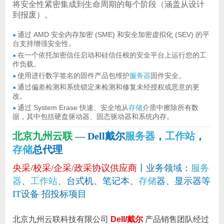
将安全性紧密集成到生命周期的每个阶段（涵盖从设计
到报废）。
通过 AMD 安全内存加密 (SME) 和安全加密虚拟化 (SEV) 的平
●
台支持增强安全性。
在一个依托加密信任启动和硅信任根的安全平台上运行您的工
●
作负载。
使用进行数字签名的固件产品包维护
服务器
固件安全。
●
通过偏差检测和系统锁定来检测和修复未经授权或恶意的更
●
改。
通过 System Erase 快速、安全地从
存储
介质中擦除所有数
●
据，其中包括硬盘驱动器、固态驱动器和系统内存。
北京九州云联
— Dell戴尔
服务器
，
工作站
，
存储
总代理
央采/校采/企采/政采协议供应商
丨业务领域：
服务
器
、
工作站
、台式机、笔记本、
存储
器、显示器等
IT设备 招投标项目
北京九州云联科技有限公司
Dell/戴尔
产品销售团队经过