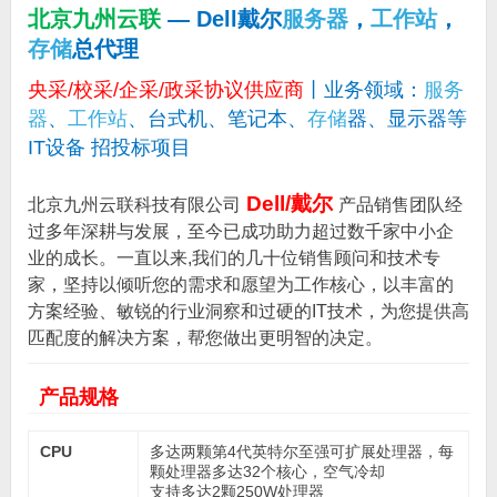
北京九州云联
— Dell戴尔
服务器
，
工作站
，
存储
总代理
央采/校采/企采/政采协议供应商
丨业务领域：
服务
器
、
工作站
、台式机、笔记本、
存储
器、显示器等
IT设备 招投标项目
Dell/戴尔
北京九州云联科技有限公司
产品销售团队经
过多年深耕与发展，至今已成功助力超过数千家中小企
业的成长。一直以来,我们的几十位销售顾问和技术专
家，坚持以倾听您的需求和愿望为工作核心，以丰富的
方案经验、敏锐的行业洞察和过硬的IT技术，为您提供高
匹配度的解决方案，帮您做出更明智的决定。
产品规格
CPU
多达两颗第4代英特尔至强可扩展处理器，每
颗处理器多达32个核心，空气冷却
支持多达2颗250W处理器