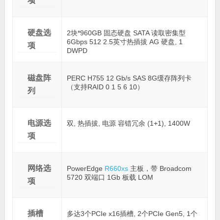
项
硬盘选
2块*960GB 固态硬盘 SATA 读取密集型
6Gbps 512 2.5英寸热插拔 AG 硬盘, 1
项
DWPD
磁盘阵
PERC H755 12 Gb/s SAS 8G缓存阵列卡
（支持RAID 0 1 5 6 10）
列
电源选
双, 热插拔, 电源 容错冗余 (1+1), 1400W
项
网络选
PowerEdge
R660xs
主板，带 Broadcom
5720 双端口 1Gb 板载 LOM
项
插槽
多达3个PCIe x16插槽, 2个PCIe Gen5, 1个