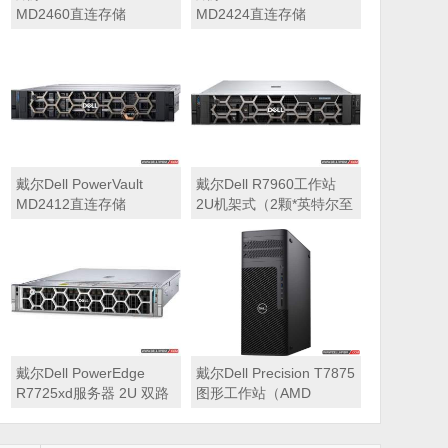
MD2460直连存储
MD2424直连存储
戴尔Dell PowerVault
戴尔Dell R7960工作站
MD2412直连存储
2U机架式（2颗*英特尔至
强 银牌4410Y 2.0GHz 二
十四核心丨256GB 内存
丨1T固态硬盘+2块*8TB
硬盘丨2*RTX A6000
48GB显卡丨2400W双电
源丨三年质保）
戴尔Dell PowerEdge
戴尔Dell Precision T7875
R7725xd服务器 2U 双路
图形工作站（AMD
存储密集型机架式服务器
7995WX 2.5GHz 九十六
核心丨32GB内存丨