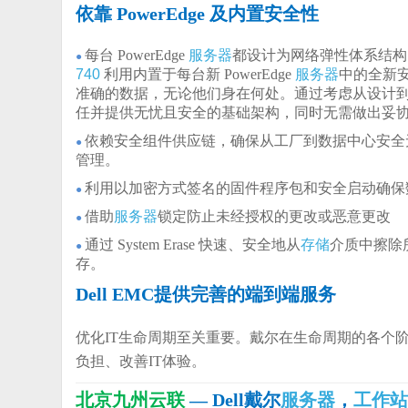
依靠 PowerEdge 及内置安全性
每台 PowerEdge
服务器
都设计为网络弹性体系结构
●
740
利用内置于每台新 PowerEdge
服务器
中的全新
准确的数据，无论他们身在何处。通过考虑从设计到停
任并提供无忧且安全的基础架构，同时无需做出妥
依赖安全组件供应链，确保从工厂到数据中心安全无虞。
●
管理。
利用以加密方式签名的固件程序包和安全启动确保
●
借助
服务器
锁定防止未经授权的更改或恶意更改
●
通过 System Erase 快速、安全地从
存储
介质中擦除
●
存。
Dell EMC提供完善的端到端服务
优化IT生命周期至关重要。戴尔在生命周期的各个
负担、改善IT体验。
北京九州云联
— Dell戴尔
服务器
，
工作