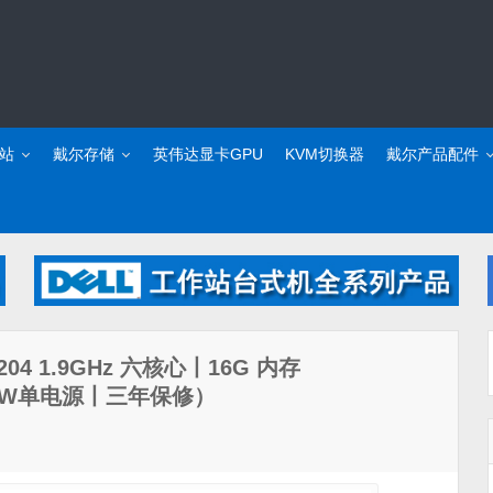
站
戴尔存储
英伟达显卡GPU
KVM切换器
戴尔产品配件
4 1.9GHz 六核心丨16G 内存
495W单电源丨三年保修）