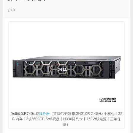
0
Dell戴尔R740xd2
服务器
（英特尔至强 银牌4210R 2.4GHz 十核心丨32
G 内存丨2块*600GB SAS硬盘丨H330阵列卡丨750W双电源丨三年保
修）