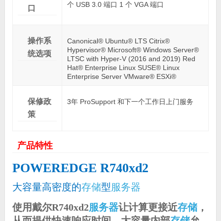
个 USB 3.0 端口 1 个 VGA 端口
口
操作系
Canonical® Ubuntu® LTS Citrix®
Hypervisor® Microsoft® Windows Server®
统选项
LTSC with Hyper-V (2016 and 2019) Red
Hat® Enterprise Linux SUSE® Linux
Enterprise Server VMware® ESXi®
保修政
3年 ProSupport 和下一个工作日上门服务
策
产品特性
POWEREDGE R740xd2
大容量高密度的
存储
型
服务器
使用戴尔R740xd2
服务器
让计算更接近
存储
，
从而提供快速响应时间。大容量内部
存储
允