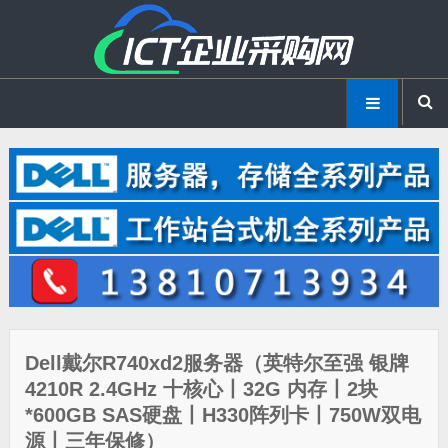
Dell戴尔R740xd2服务器（英特尔至强 银牌
4210R 2.4GHz 十核心丨32G 内存丨2块
*600GB SAS硬盘丨H330阵列卡丨750W双电
源丨三年保修）