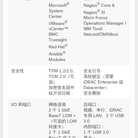
®
®
Microsoft
Nagios
Core &
System
®
Nagios
XI
Center
Micro Focus
®
VMware
Operations Manager I
vCenter™
IBM Tivoli
BMC
Netcool/OMNIbus
Truesight
®
Red Hat
®
Ansible
Modules
安全性
TPM 1.2/2.0、
安全引导
TCM 2.0（可
系统锁定（需要
选）
iDRAC Enterprise 或
加密签名固件
Datacenter）
硅片信任根
安全擦除
I/O 和端口
网络选项
后端口：
2 个 1 GbE
视频、串行、iDRAC
BaseT LOM +
专用 LAN、2 个 USB
（可选的 LOM
3.0
转接卡）
内部端口：
2 个 1 GbE
1 个 USB 3.0
BaseT 或 2 个
显卡：