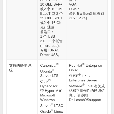
10 GbE SFP+
VGA
或2 个 10 GbE
PCIe：
BaseT 或 2 个
多达 5 x Gen3 插槽 (3
25 GbE SPF+
x16 + 2 x4)
或2 个 16 Gb
光纤通道
前端口：
1 个 USB
3.0、1 个托管
(micro-usb)、
专用 IDRAC
Direct USB。
®
®
Canonical
Red Hat
Enterprise
支持的操作 系
Linux
统
®
Ubuntu
®
Server LTS
SUSE
Linux
Enterprise Server
®
Citrix
®
Hypervisor
VMware
ESXi 有关规
带 Hyper-V 的
格和互操作性的详细信
Microsoft
息， 请参阅
Windows
Dell.com/OSsupport。
®
Server
LTSC
®
Oracle
Linux