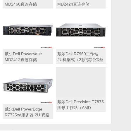
MD2460直连存储
MD2424直连存储
戴尔Dell PowerVault
戴尔Dell R7960工作站
MD2412直连存储
2U机架式（2颗*英特尔至
强 银牌4410Y 2.0GHz 二
十四核心丨256GB 内存
丨1T固态硬盘+2块*8TB
硬盘丨2*RTX A6000
48GB显卡丨2400W双电
源丨三年质保）
戴尔Dell PowerEdge
戴尔Dell Precision T7875
R7725xd服务器 2U 双路
图形工作站（AMD
存储密集型机架式服务器
7995WX 2.5GHz 九十六
核心丨32GB内存丨