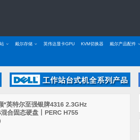
站
戴尔存储
英伟达显卡GPU
KVM切换器
戴尔产品配件
2颗*英特尔至强银牌4316 2.3GHz
AS混合固态硬盘丨PERC H755
）