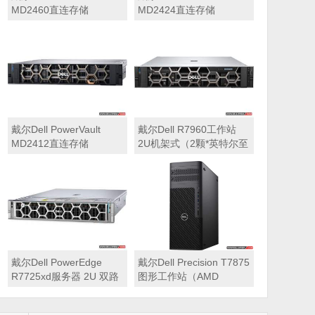
MD2460直连存储
MD2424直连存储
戴尔Dell PowerVault
戴尔Dell R7960工作站
MD2412直连存储
2U机架式（2颗*英特尔至
强 银牌4410Y 2.0GHz 二
十四核心丨256GB 内存
丨1T固态硬盘+2块*8TB
硬盘丨2*RTX A6000
48GB显卡丨2400W双电
源丨三年质保）
戴尔Dell PowerEdge
戴尔Dell Precision T7875
R7725xd服务器 2U 双路
图形工作站（AMD
存储密集型机架式服务器
7995WX 2.5GHz 九十六
核心丨32GB内存丨