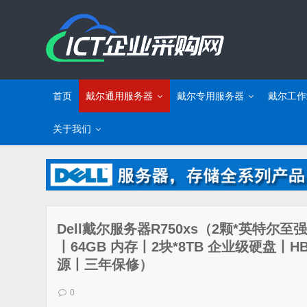
首页
戴尔通用服务器
戴尔专用服务器
戴尔工作
关于我们
Dell戴尔服务器R750xs（2颗*英特尔至强 
丨64GB 内存丨2块*8TB 企业级硬盘丨H
源丨三年保修）
0