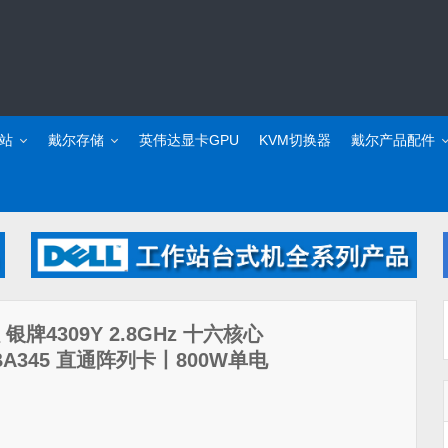
站
戴尔存储
英伟达显卡GPU
KVM切换器
戴尔产品配件
银牌4309Y 2.8GHz 十六核心
BA345 直通阵列卡丨800W单电