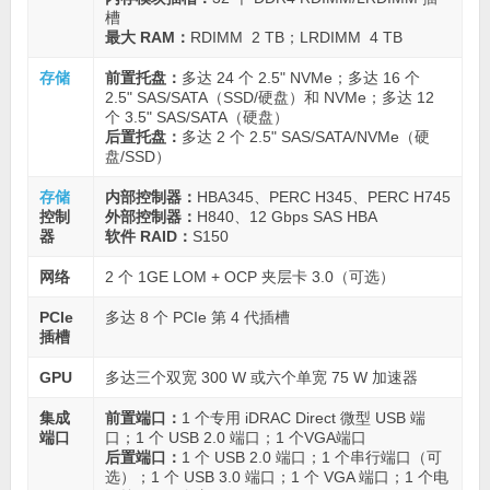
槽
最大 RAM：
RDIMM 2 TB；LRDIMM 4 TB
存储
前置托盘：
多达 24 个 2.5" NVMe；多达 16 个
2.5" SAS/SATA（SSD/硬盘）和 NVMe；多达 12
个 3.5" SAS/SATA（硬盘）
后置托盘：
多达 2 个 2.5" SAS/SATA/NVMe（硬
盘/SSD）
存储
内部控制器：
HBA345、PERC H345、PERC H745
控制
外部控制器：
H840、12 Gbps SAS HBA
器
软件 RAID：
S150
网络
2 个 1GE LOM + OCP 夹层卡 3.0（可选）
PCle
多达 8 个 PCIe 第 4 代插槽
插槽
GPU
多达三个双宽 300 W 或六个单宽 75 W 加速器
集成
前置端口：
1 个专用 iDRAC Direct 微型 USB 端
端口
口；1 个 USB 2.0 端口；1 个VGA端口
后置端口：
1 个 USB 2.0 端口；1 个串行端口（可
选）；1 个 USB 3.0 端口；1 个 VGA 端口；1 个电