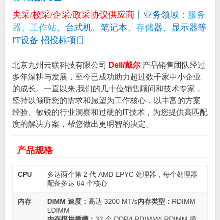
央采/校采/企采/政采协议供应商
丨业务领域：
服务
器
、
工作站
、台式机、笔记本、
存储
器、显示器等
IT设备 招投标项目
北京九州云联科技有限公司
Dell/戴尔
产品销售团队经过
多年深耕与发展，至今已成功助力超过数千家中小企业
的成长。一直以来,我们的几十位销售顾问和技术专家，
坚持以倾听您的需求和愿望为工作核心，以丰富的方案
经验、敏锐的行业洞察和过硬的IT技术，为您提供高匹配
度的解决方案，帮您做出更明智的决定。
产品规格
CPU
多达两个第 2 代 AMD EPYC 处理器，每个处理器
配备多达 64 个核心
内存
DIMM 速度：
高达 3200 MT/s
内存类型：
RDIMM
LDIMM
内存模块插槽：
32 个 DDR4 RDIMM/LRDIMM 插