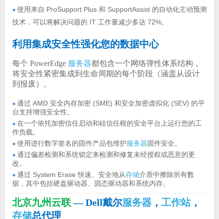
使用来自 ProSupport Plus 和 SupportAssist 的自动化主动预测
●
技术，可以将解决问题的 IT 工作量减少多达 72%。
利用集成安全性强化您的数据中心
每个 PowerEdge
服务器
都包含一个网络弹性体系结构，
将安全性紧密集成到生命周期的每个阶段（涵盖从设计
到报废）。
通过 AMD 安全内存加密 (SME) 和安全加密虚拟化 (SEV) 的平
●
台支持增强安全性。
在一个依托加密信任启动和硅信任根的安全平台上运行您的工
●
作负载。
使用进行数字签名的固件产品包维护
服务器
固件安全。
●
通过偏差检测和系统锁定来检测和修复未经授权或恶意的更
●
改。
通过 System Erase 快速、安全地从
存储
介质中擦除所有数
●
据，其中包括硬盘驱动器、固态驱动器和系统内存。
北京九州云联
— Dell戴尔
服务器
，
工作站
，
存储
总代理