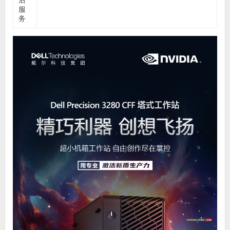
后
服
务