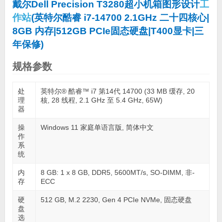
戴尔Dell Precision T3280超小机箱图形设计
工
作站
(英特尔酷睿 i7-14700 2.1GHz 二十四核心|
8GB 内存|512GB PCIe固态硬盘|T400显卡|三
年保修)
规格参数
处
英特尔® 酷睿™ i7 第14代 14700 (33 MB 缓存, 20
理
核, 28 线程, 2.1 GHz 至 5.4 GHz, 65W)
器
操
Windows 11 家庭单语言版, 简体中文
作
系
统
内
8 GB: 1 x 8 GB, DDR5, 5600MT/s, SO-DIMM, 非-
存
ECC
硬
512 GB, M.2 2230, Gen 4 PCIe NVMe, 固态硬盘
盘
选