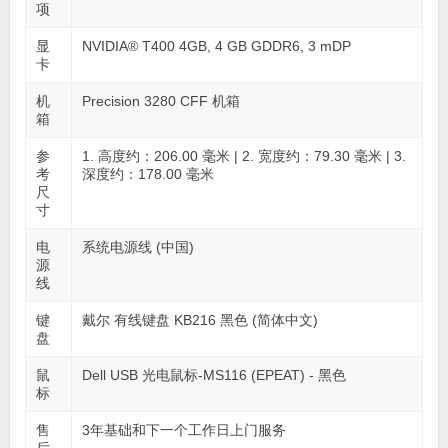
项
显
NVIDIA® T400 4GB, 4 GB GDDR6, 3 mDP
卡
机
Precision 3280 CFF 机箱
箱
参
1. 高度约：206.00 毫米 | 2. 宽度约：79.30 毫米 | 3.
考
深度约：178.00 毫米
尺
寸
电
系统电源线 (中国)
源
线
键
戴尔 有线键盘 KB216 黑色 (简体中文)
盘
鼠
Dell USB 光电鼠标-MS116 (EPEAT) - 黑色
标
售
3年基础和下一个工作日上门服务