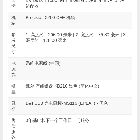
显
NVIDIA® T1000 8GB, 8 GB GDDR6, 4 mDP to DP
卡
适配器
机
Precision 3280 CFF 机箱
箱
参
1. 高度约：206.00 毫米 | 2. 宽度约：79.30 毫米 | 3.
考
深度约：178.00 毫米
尺
寸
电
系统电源线 (中国)
源
线
键
戴尔 有线键盘 KB216 黑色 (简体中文)
盘
鼠
Dell USB 光电鼠标-MS116 (EPEAT) - 黑色
标
售
3年基础和下一个工作日上门服务
后
服
务