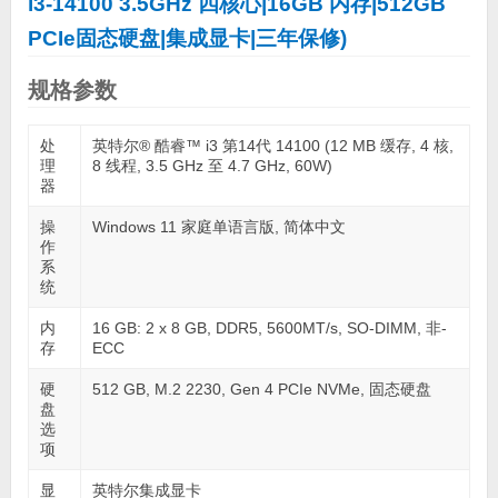
i3-14100 3.5GHz 四核心|16GB 内存|512GB
PCIe固态硬盘|集成显卡|三年保修)
规格参数
处
英特尔® 酷睿™ i3 第14代 14100 (12 MB 缓存, 4 核,
理
8 线程, 3.5 GHz 至 4.7 GHz, 60W)
器
操
Windows 11 家庭单语言版, 简体中文
作
系
统
内
16 GB: 2 x 8 GB, DDR5, 5600MT/s, SO-DIMM, 非-
存
ECC
硬
512 GB, M.2 2230, Gen 4 PCIe NVMe, 固态硬盘
盘
选
项
显
英特尔集成显卡