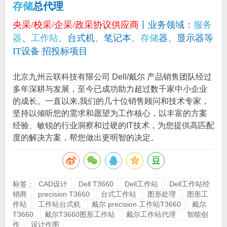
存储
总代理
央采/校采/企采/政采协议供应商
丨业务领域：
服务
器
、
工作站
、台式机、笔记本、
存储
器、显示器等
IT设备 招投标项目
北京九州云联科技有限公司 Dell/戴尔 产品销售团队经过
多年深耕与发展，至今已成功助力超过数千家中小企业
的成长。一直以来,我们的几十位销售顾问和技术专家，
坚持以倾听您的需求和愿望为工作核心，以丰富的方案
经验、敏锐的行业洞察和过硬的IT技术，为您提供高匹配
度的解决方案，帮您做出更明智的决定。
标签：
CAD设计
Dell T3660
Dell工作站
Dell工作站经
销商
precision T3660
台式工作站
图形处理
图形工
作站
工作站台式机
戴尔 precision 工作站T3660
戴尔
T3660
戴尔T3660图形工作站
戴尔工作站代理
智能创
作
设计作图