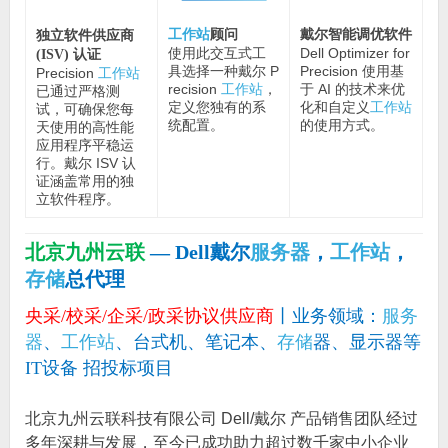
工作站
顾问
戴尔智能调优软件
独立软件供应商
使用此交互式工
Dell Optimizer for
(ISV) 认证
具选择一种戴尔 P
Precision 使用基
Precision
工作站
recision
工作站
，
于 AI 的技术来优
已通过严格测
定义您独有的系
化和自定义
工作站
试，可确保您每
统配置。
的使用方式。
天使用的高性能
应用程序平稳运
行。戴尔 ISV 认
证涵盖常用的独
立软件程序。
北京九州云联
— Dell戴尔
服务器
，
工作站
，
存储
总代理
央采/校采/企采/政采协议供应商
丨业务领域：
服务
器
、
工作站
、台式机、笔记本、
存储
器、显示器等
IT设备 招投标项目
北京九州云联科技有限公司 Dell/戴尔 产品销售团队经过
多年深耕与发展，至今已成功助力超过数千家中小企业