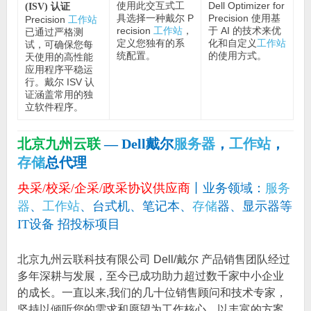
使用此交互式工
Dell Optimizer for
(ISV) 认证
具选择一种戴尔 P
Precision 使用基
Precision
工作站
recision
工作站
，
于 AI 的技术来优
已通过严格测
定义您独有的系
化和自定义
工作站
试，可确保您每
统配置。
的使用方式。
天使用的高性能
应用程序平稳运
行。戴尔 ISV 认
证涵盖常用的独
立软件程序。
北京九州云联
— Dell戴尔
服务器
，
工作站
，
存储
总代理
央采/校采/企采/政采协议供应商
丨业务领域：
服务
器
、
工作站
、台式机、笔记本、
存储
器、显示器等
IT设备 招投标项目
北京九州云联科技有限公司 Dell/戴尔 产品销售团队经过
多年深耕与发展，至今已成功助力超过数千家中小企业
的成长。一直以来,我们的几十位销售顾问和技术专家，
坚持以倾听您的需求和愿望为工作核心，以丰富的方案