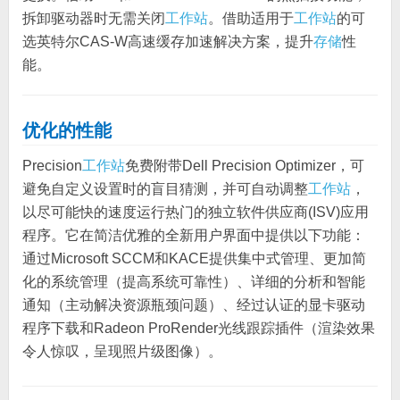
拆卸驱动器时无需关闭
工作站
。借助适用于
工作站
的可
选英特尔CAS-W高速缓存加速解决方案，提升
存储
性
能。
优化的性能
Precision
工作站
免费附带Dell Precision Optimizer，可
避免自定义设置时的盲目猜测，并可自动调整
工作站
，
以尽可能快的速度运行热门的独立软件供应商(ISV)应用
程序。它在简洁优雅的全新用户界面中提供以下功能：
通过Microsoft SCCM和KACE提供集中式管理、更加简
化的系统管理（提高系统可靠性）、详细的分析和智能
通知（主动解决资源瓶颈问题）、经过认证的显卡驱动
程序下载和Radeon ProRender光线跟踪插件（渲染效果
令人惊叹，呈现照片级图像）。