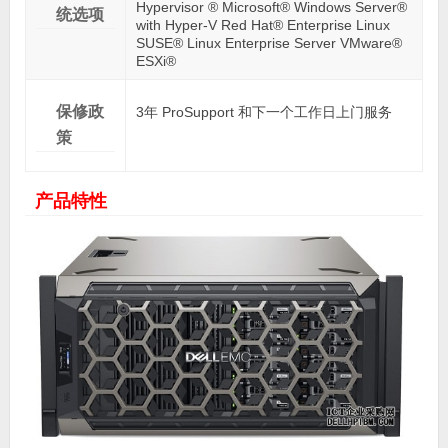
Hypervisor ® Microsoft® Windows Server®
统选项
with Hyper-V Red Hat® Enterprise Linux
SUSE® Linux Enterprise Server VMware®
ESXi®
保修政
3年 ProSupport 和下一个工作日上门服务
策
产品特性