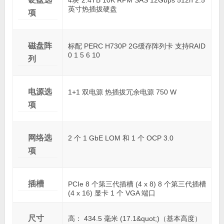
英寸热插拔硬盘
项
磁盘阵
标配 PERC H730P 2G缓存阵列卡 支持RAID
0 1 5 6 10
列
电源选
1+1 双电源 热插拔冗余电源 750 W
项
网络选
2 个 1 GbE LOM 和 1 个 OCP 3.0
项
插槽
PCIe 8 个第三代插槽 (4 x 8) 8 个第三代插槽
(4 x 16) 显卡 1 个 VGA 端口
尺寸
高： 434.5 毫米 (17.1&quot;)（基本高度）