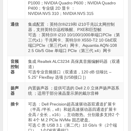
P1000；NVIDIA Quadro P600；NVIDIA Quadro
P400；专业级 2D 显卡 ：
NVIDIA NVS 310；NVIDIA NVS 315
通信
集成配置 ：英特尔®i219和 i210千兆以太网控制
器，支持英特尔远程唤醒、PXE和巨型帧
可选 ：英特尔® i210 10/100/1000单端口PCIe（第
三代x1）千兆网卡、英特尔® X550-T2 10 GbE双
端口PCIe（第三代x4）网卡、Aquantia AQN-108
2.5 Gb/5 Gbe 单端口 PCIe（第三代 x4）网卡
音频
集成 Realtek ALC3234 高保真音频编解码器（双通
控制
道）
器
可选专业音频接口（双通道，120 dB 信噪比 –
5.25" FlexBay 选项 [USB接口 ]）
扬声
内置扬声器 ；提供可选的 Dell 2.0 立体声扬声器系
器
统 ；适用于部分液晶显示屏的戴尔音棒
插卡
可选 ：Dell Precision超高速驱动器双通道扩展卡
（半高 /半长，x8）和超高速驱动器四通道扩展卡
全高 / 全长，x16），主动散热。分别最多支持2 个
和 4个 M.2 PCIe NVMe 固态硬盘。
可选 C 类 USB 3.1（第二代）10 Gb/s 卡（2个端
口），1个DP直通端口