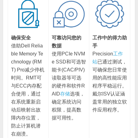
确保安全
可靠访问您的
工作中的得力助
借助Dell Relia
数据
手
ble Memory Te
使用PCIe NVM
Precision
工作
chnology (RM
e SSD和可选智
站
已通过测试，
T) Pro减少停机
能卡(CAC/PIV)
可确保您日常使
时间。RMT可
读取器等可选
用的高性能应用
与ECC内存配
的硬件和软件R
程序平稳运行。
合使用，通过
AID
存储
选项，
戴尔ISV认证涵
在系统重新启
确定系统访问
盖常用的独立软
动后映射出故
权限，提高数
件应用程序。
障内存位置，
据可用性。
防止计算机潜
在崩溃。