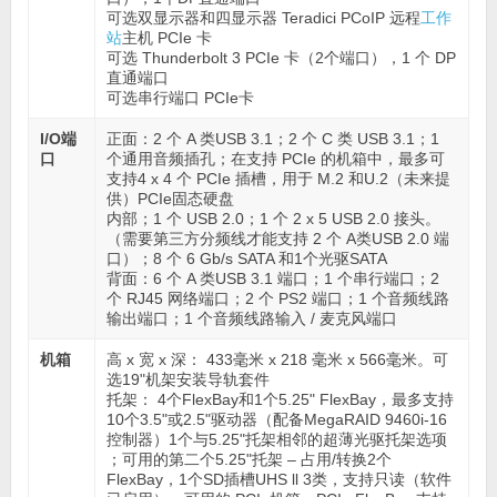
可选双显示器和四显示器 Teradici PCoIP 远程
工作
站
主机 PCIe 卡
可选 Thunderbolt 3 PCIe 卡（2个端口），1 个 DP
直通端口
可选串行端口 PCIe卡
I/O端
正面：2 个 A 类USB 3.1；2 个 C 类 USB 3.1；1
口
个通用音频插孔；在支持 PCIe 的机箱中，最多可
支持4 x 4 个 PCIe 插槽，用于 M.2 和U.2（未来提
供）PCIe固态硬盘
内部；1 个 USB 2.0；1 个 2 x 5 USB 2.0 接头。
（需要第三方分频线才能支持 2 个 A类USB 2.0 端
口）；8 个 6 Gb/s SATA 和1个光驱SATA
背面：6 个 A 类USB 3.1 端口；1 个串行端口；2
个 RJ45 网络端口；2 个 PS2 端口；1 个音频线路
输出端口；1 个音频线路输入 / 麦克风端口
机箱
高 x 宽 x 深： 433毫米 x 218 毫米 x 566毫米。可
选19"机架安装导轨套件
托架： 4个FlexBay和1个5.25" FlexBay，最多支持
10个3.5"或2.5"驱动器（配备MegaRAID 9460i-16
控制器）1个与5.25"托架相邻的超薄光驱托架选项
；可用的第二个5.25"托架 – 占用/转换2个
FlexBay，1个SD插槽UHS ll 3类，支持只读（软件