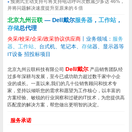
预测式主动支持可将支持电话呼叫次数减少多达 46%，
●
并将问题解决速度提升至原来的 6 倍
北京九州云联
— Dell戴尔
服务器
，
工作站
，
存储
总代理
央采/校采/企采/政采协议供应商
丨业务领域：
服务
器
、
工作站
、台式机、笔记本、
存储
器、显示器等
IT设备 招投标项目
Dell/戴尔
北京九州云联科技有限公司
产品销售团队经
过多年深耕与发展，至今已成功助力超过数千家中小企
业的成长。一直以来,我们的几十位销售顾问和技术专
家，坚持以倾听您的需求和愿望为工作核心，以丰富的
方案经验、敏锐的行业洞察和过硬的IT技术，为您提供高
匹配度的解决方案，帮您做出更明智的决定。
服务承诺