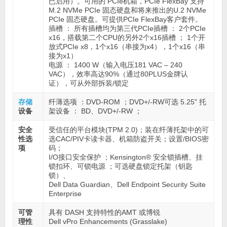
已启用）。可用的 PCIe机箱，PCIe FlexBay 支持
M.2 NVMe PCIe 固态硬盘和将来推出的U.2 NVMe
PCIe 固态硬盘。可提供PCIe FlexBay客户套件。
插槽 ： 所有插槽均为第三代PCIe插槽 ： 2个PCIe
x16，搭载第二个CPU的另外2个x16插槽 ； 1个开
放式PCIe x8，1个x16（串接为x4），1个x16（串
接为x1）
电源 ： 1400 W（输入电压181 VAC – 240
VAC），效率高达90%（通过80PLUS金牌认
证），可从外部拆装/锁定
存储
纤薄选项 ：DVD-ROM ；DVD+/-RW可选 5.25" 托
设备
架设备 ： BD、DVD+/-RW ；
安全
受信任的平台模块(TPM 2.0)；装在纤薄托架中的可
性选
选CAC/PIV卡读卡器、机箱防盗开关；设置/BIOS密
项
码；
I/O接口安全保护 ；Kensington® 安全锁插槽、挂
锁扣环、可锁电源 ；可选硬盘锁定托架（钥匙
锁）、
Dell Data Guardian、Dell Endpoint Security Suite
Enterprise
可管
具有 DASH 支持特性的AMT 或博锐
理性
Dell vPro Enhancements (Grasslake)