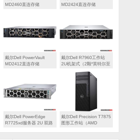
MD2460直连存储
MD2424直连存储
戴尔Dell PowerVault
戴尔Dell R7960工作站
MD2412直连存储
2U机架式（2颗*英特尔至
强 银牌4410Y 2.0GHz 二
十四核心丨256GB 内存
丨1T固态硬盘+2块*8TB
硬盘丨2*RTX A6000
48GB显卡丨2400W双电
源丨三年质保）
戴尔Dell PowerEdge
戴尔Dell Precision T7875
R7725xd服务器 2U 双路
图形工作站（AMD
存储密集型机架式服务器
7995WX 2.5GHz 九十六
核心丨32GB内存丨