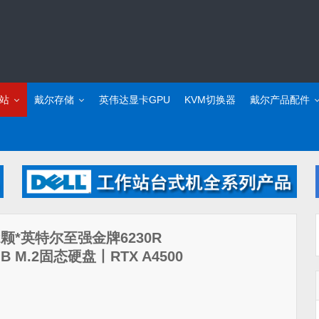
站
戴尔存储
英伟达显卡GPU
KVM切换器
戴尔产品配件
站（2颗*英特尔至强金牌6230R
B M.2固态硬盘丨RTX A4500