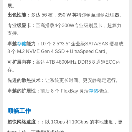
展。
出色性能：
多达 56 核，350 W 英特尔® 至强® 处理器。
专业级显卡：
至高搭载4个300W专业级别显卡，超算力
支持。
卓越
存储
能力：
10 个 2.5”/3.5” 企业级SATA/SAS 硬盘或
8 个 M.2 NVME Gen 4 SSD + UltraSpeed Card。
可扩展内存：
高达 4TB 4800MHz DDR5 8 通道ECC内
存。
先进的散热技术：
让系统更长时间、更安静稳定运行。
卓越的扩展性：
前后 8 个 FlexBay 灵活
存储
槽位。
顺畅工作
超快网络速度：
：
以 1Gbps 和 10Gbps 的本地速度，更