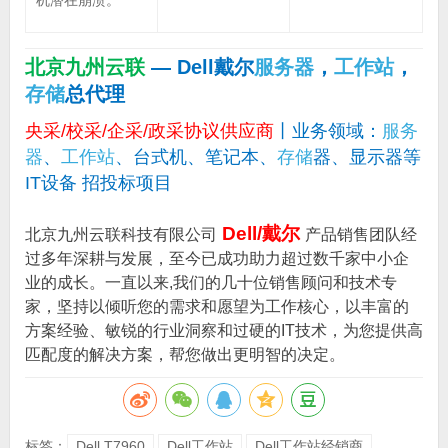
机潜在崩溃。
北京九州云联
— Dell戴尔
服务器
，
工作站
，
存储
总代理
央采/校采/企采/政采协议供应商
丨业务领域：
服务
器
、
工作站
、台式机、笔记本、
存储
器、显示器等
IT设备 招投标项目
Dell/戴尔
北京九州云联科技有限公司
产品销售团队经
过多年深耕与发展，至今已成功助力超过数千家中小企
业的成长。一直以来,我们的几十位销售顾问和技术专
家，坚持以倾听您的需求和愿望为工作核心，以丰富的
方案经验、敏锐的行业洞察和过硬的IT技术，为您提供高
匹配度的解决方案，帮您做出更明智的决定。
标签：
Dell T7960
Dell工作站
Dell工作站经销商