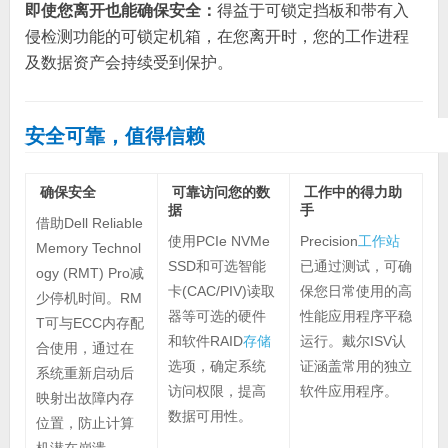
即使您离开也能确保安全：
得益于可锁定挡板和带有入
侵检测功能的可锁定机箱，在您离开时，您的工作进程
及数据资产会持续受到保护。
安全可靠，值得信赖
确保安全
可靠访问您的数
工作中的得力助
据
手
借助Dell Reliable
使用PCIe NVMe
Precision
工作站
Memory Technol
SSD和可选智能
已通过测试，可确
ogy (RMT) Pro减
卡(CAC/PIV)读取
保您日常使用的高
少停机时间。RM
器等可选的硬件
性能应用程序平稳
T可与ECC内存配
和软件RAID
存储
运行。戴尔ISV认
合使用，通过在
选项，确定系统
证涵盖常用的独立
系统重新启动后
访问权限，提高
软件应用程序。
映射出故障内存
数据可用性。
位置，防止计算