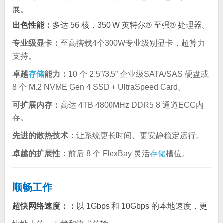
展。
出色性能：
多达 56 核，350 W 英特尔® 至强® 处理器。
专业级显卡：
至高搭载4个300W专业级别显卡，超算力
支持。
卓越
存储
能力：
10 个 2.5”/3.5” 企业级SATA/SAS 硬盘或
8 个 M.2 NVME Gen 4 SSD + UltraSpeed Card。
可扩展内存：
高达 4TB 4800MHz DDR5 8 通道ECC内
存。
先进的散热技术：
让系统更长时间、更安静稳定运行。
卓越的扩展性：
前后 8 个 FlexBay 灵活
存储
槽位。
顺畅工作
超快网络速度：
：
以 1Gbps 和 10Gbps 的本地速度，更