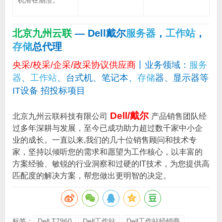
机潜在崩溃。
北京九州云联
— Dell戴尔
服务器
，
工作站
，
存储
总代理
央采/校采/企采/政采协议供应商
丨业务领域：
服务
器
、
工作站
、台式机、笔记本、
存储
器、显示器等
IT设备 招投标项目
Dell/戴尔
北京九州云联科技有限公司
产品销售团队经
过多年深耕与发展，至今已成功助力超过数千家中小企
业的成长。一直以来,我们的几十位销售顾问和技术专
家，坚持以倾听您的需求和愿望为工作核心，以丰富的
方案经验、敏锐的行业洞察和过硬的IT技术，为您提供高
匹配度的解决方案，帮您做出更明智的决定。
标签：
Dell T7960
Dell工作站
Dell工作站经销商