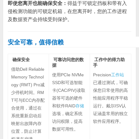
即使您离开也能确保安全：
得益于可锁定挡板和带有入
侵检测功能的可锁定机箱，在您离开时，您的工作进程
及数据资产会持续受到保护。
安全可靠，值得信赖
确保安全
可靠访问您的数
工作中的得力助
据
手
借助Dell Reliable
使用PCIe NVMe
Precision
工作站
Memory Technol
SSD和可选智能
已通过测试，可确
ogy (RMT) Pro减
卡(CAC/PIV)读取
保您日常使用的高
少停机时间。RM
器等可选的硬件
性能应用程序平稳
T可与ECC内存配
和软件RAID
存储
运行。戴尔ISV认
合使用，通过在
选项，确定系统
证涵盖常用的独立
系统重新启动后
访问权限，提高
软件应用程序。
映射出故障内存
数据可用性。
位置，防止计算