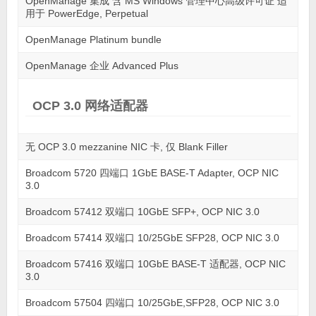
OpenManage 集成 含 MS Windows 管理中心高级许可证 适
用于 PowerEdge, Perpetual
OpenManage Platinum bundle
OpenManage 企业 Advanced Plus
OCP 3.0 网络适配器
无 OCP 3.0 mezzanine NIC 卡, 仅 Blank Filler
Broadcom 5720 四端口 1GbE BASE-T Adapter, OCP NIC
3.0
Broadcom 57412 双端口 10GbE SFP+, OCP NIC 3.0
Broadcom 57414 双端口 10/25GbE SFP28, OCP NIC 3.0
Broadcom 57416 双端口 10GbE BASE-T 适配器, OCP NIC
3.0
Broadcom 57504 四端口 10/25GbE,SFP28, OCP NIC 3.0