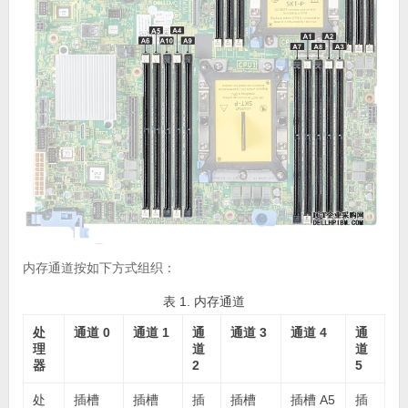
内存通道按如下方式组织：
表 1. 内存通道
处
通道 0
通道 1
通
通道 3
通道 4
通
理
道
道
器
2
5
处
插槽
插槽
插
插槽
插槽 A5
插