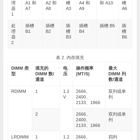
理
A1 和
A2 和
槽
A4 和
和 A10
槽
器
A7
A8
A3
A9
A6
1
处
插槽
插槽
插
插槽
插槽 B5
插
理
B1
B2
槽
B4
槽
器
B3
B6
2
表 2. 内存填充
DIMM 类
填充的
电
操作频率
最大
型
DIMM 数/
压
(MT/S)
DIMM 列
通道
数/通道
RDIMM
1
1.2
2666、
双列或单
V
2400、
列
2133、1866
2
2666、
双列或单
2400、
列
2133、1866
LRDIMM
1
1.2
2666、
四列