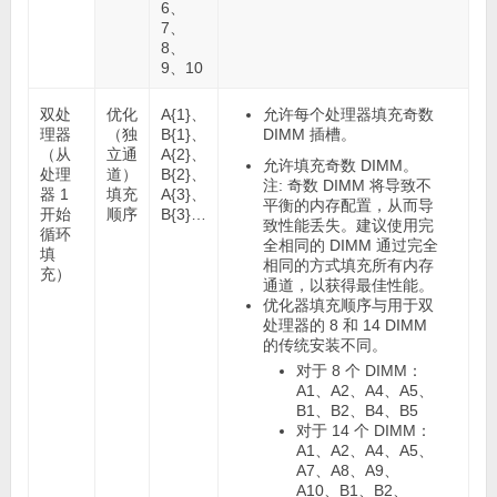
6、
7、
8、
9、10
双处
优化
A{1}、
允许每个处理器填充奇数
理器
（独
B{1}、
DIMM 插槽。
（从
立通
A{2}、
允许填充奇数 DIMM。
处理
道）
B{2}、
注:
奇数 DIMM 将导致不
器 1
填充
A{3}、
平衡的内存配置，从而导
开始
顺序
B{3}…
致性能丢失。建议使用完
循环
全相同的 DIMM 通过完全
填
相同的方式填充所有内存
充）
通道，以获得最佳性能。
优化器填充顺序与用于双
处理器的 8 和 14 DIMM
的传统安装不同。
对于 8 个 DIMM：
A1、A2、A4、A5、
B1、B2、B4、B5
对于 14 个 DIMM：
A1、A2、A4、A5、
A7、A8、A9、
A10、B1、B2、