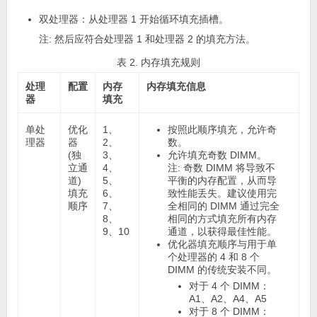
双处理器：从处理器 1 开始循环填充插槽。
注:
然后应符合处理器 1 和处理器 2 的填充方法。
表 2. 内存填充规则
处理
配置
内存
内存填充信息
器
填充
单处
优化
1、
按照此顺序填充，允许奇
理器
器
2、
数。
(独
3、
允许填充奇数 DIMM。
立通
4、
注:
奇数 DIMM 将导致不
道)
5、
平衡的内存配置，从而导
填充
6、
致性能丢失。建议使用完
顺序
7、
全相同的 DIMM 通过完全
8、
相同的方式填充所有内存
9、10
通道，以获得最佳性能。
优化器填充顺序与用于单
个处理器的 4 和 8 个
DIMM 的传统安装不同。
对于 4 个 DIMM：
A1、A2、A4、A5
对于 8 个 DIMM：