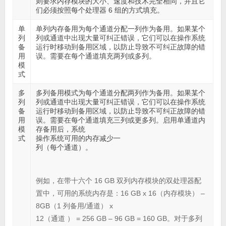
则要求内存模块的大小、速度和技术完全相同，并且它
们必须按照每个处理器 6 组的方式填充。
单
单列内存备用
为每个通道分配一列作为备用。如果某个
列
列或通道中出现大量可纠正错误，它们可以在操作系统
备
运行时移动到备用区域，以防止导致不可纠正故障的错
用
误。需要在每个通道填充两列或多列。
模
式
多
多列备用模式
为每个通道分配两列作为备用。如果某个
列
列或通道中出现大量可纠正错误，它们可以在操作系统
备
运行时移动到备用区域，以防止导致不可纠正故障的错
用
误。需要在每个通道填充三列或更多列。启用单通道内
模
存备用后，系统
式
操作系统可用的内存减少一
列（每个通道）。
例如，在带十六个 16 GB 双列内存模块的双处理器配
置中，可用的系统内存是：16 GB x 16（内存模块） –
8GB（1 列备用/通道） x
12（通道 ） = 256 GB – 96 GB = 160 GB。对于多列