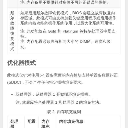
注:
内存备用不提供针对多位不可纠正错误的保护。
戴
如果启用
戴尔故障恢复模式
，BIOS 会建立故障恢复内
尔
存区域。此模式可由支持加载关键应用程序或启用操作
故
系统内核功能的操作系统使用，以最大化系统可用性。
障
注:
此功能仅在 Gold 和 Platinum 英特尔处理器中受支
恢
持。
复
注:
内存配置必须具有相同大小的 DIMM、速度和级
模
别。
式
优化器模式
此模式仅针对使用 x4 设备宽度的内存模块支持单设备数据纠正
(SDDC)，不会产生任何特定插槽填充要求。
双处理器：从处理器 1 开始循环填充插槽。
注:
然后应符合处理器 1 和处理器 2 的填充方法。
表 2. 内存填充规则
处理
配置
内存
内存填充信息
器
填充