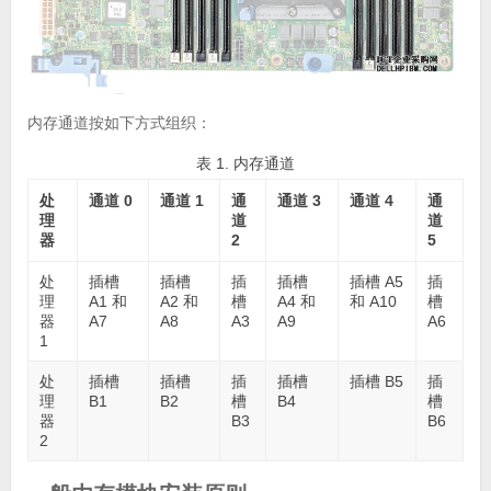
内存通道按如下方式组织：
表 1. 内存通道
处
通道 0
通道 1
通
通道 3
通道 4
通
理
道
道
器
2
5
处
插槽
插槽
插
插槽
插槽 A5
插
理
A1 和
A2 和
槽
A4 和
和 A10
槽
器
A7
A8
A3
A9
A6
1
处
插槽
插槽
插
插槽
插槽 B5
插
理
B1
B2
槽
B4
槽
器
B3
B6
2