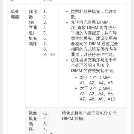
单处
优化
1、
按照此顺序填充，允许奇
理器
器
2、
数。
(独
3、
允许填充奇数 DIMM。
立通
4、
注:
奇数 DIMM 将导致不
道)
5、
平衡的内存配置，从而导
填充
6、
致性能丢失。建议使用完
顺序
7、
全相同的 DIMM 通过完全
8、
相同的方式填充所有内存
9、10
通道，以获得最佳性能。
优化器填充顺序与用于单
个处理器的 4 和 8 个
DIMM 的传统安装不同。
对于 4 个 DIMM：
A1、A2、A4、A5
对于 8 个 DIMM：
A1、A2、A4、A5、
A7、A8、A9、A10
镜像
{1、
镜像支持每个处理器包含 6 个
填充
2、
DIMM 插槽。
顺
3、
序。
4、