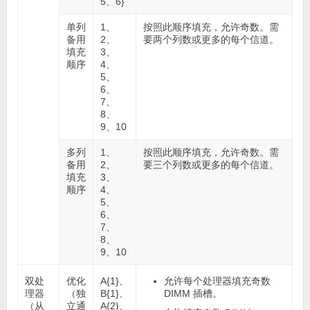
5、6}
单列
1、
按照此顺序填充，允许奇数。需
备用
2、
要两个列数或更多的每个信道。
填充
3、
顺序
4、
5、
6、
7、
8、
9、10
多列
1、
按照此顺序填充，允许奇数。需
备用
2、
要三个列数或更多的每个信道。
填充
3、
顺序
4、
5、
6、
7、
8、
9、10
双处
优化
A{1}、
允许每个处理器填充奇数
理器
（独
B{1}、
DIMM 插槽。
（从
立通
A{2}、