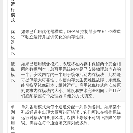
运
行
模
式
优
如果已启用
优化器模式
，DRAM 控制器会在 64 位模式
化
下独立运行并提供优化的内存性能。
器
模
式
镜
如果已启用
镜像模式
，系统将在内存中保留两个完全相
像
同的数据副本，总可用系统内存是已安装物理总内存的
模
一半。安装内存的一半用于镜像活动内存模块。此功能
式
可提供最大可靠性，即使内存发生灾难性故障，系统也
能切换至镜像副本，继续运行。启用镜像模式的安装原
则要求内存模块的大小、速度和技术完全相同，并且它
们必须按照每个处理器 6 组的方式填充。
单
单列备用模式
为每个通道分配一列作为备用。如果某个
列
列或通道中出现大量可纠正错误，它们可以在操作系统
备
运行时移动到备用区域，以防止导致不可纠正故障的错
用
误。需要在每个通道填充两列或多列。
模