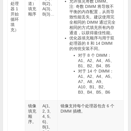
允许填充奇数 DIMM。
处理
道）
B{2}、
注:
奇数 DIMM 将导致不
器 1
填充
A{3}、
平衡的内存配置，从而导
开始
顺序
B{3}…
致性能丢失。建议使用完
循环
全相同的 DIMM 通过完全
填
相同的方式填充所有内存
充）
通道，以获得最佳性能。
优化器填充顺序与用于双
处理器的 8 和 14 DIMM
的传统安装不同。
对于 8 个 DIMM：
A1、A2、A4、A5、
B1、B2、B4、B5
对于 14 个 DIMM：
A1、A2、A4、A5、
A7、A8、A9、
A10、B1、B2、
B3、B4、B5、B6
镜像
A{1,
镜像支持每个处理器包含 6 个
填充
2, 3,
DIMM 插槽。
顺
4, 5,
序。
6}、
B{1,