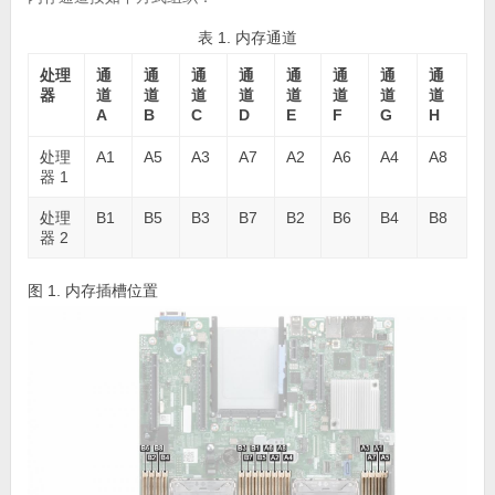
表 1. 内存通道
处理
通
通
通
通
通
通
通
通
器
道
道
道
道
道
道
道
道
A
B
C
D
E
F
G
H
处理
A1
A5
A3
A7
A2
A6
A4
A8
器 1
处理
B1
B5
B3
B7
B2
B6
B4
B8
器 2
图 1. 内存插槽位置