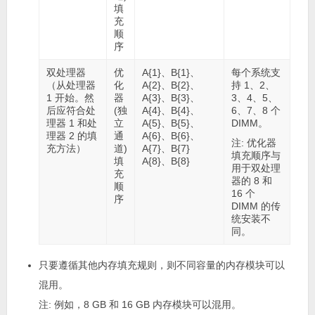
填
充
顺
序
双处理器
优
A{1}、B{1}、
每个系统支
（从处理器
化
A{2}、B{2}、
持 1、2、
1 开始。然
器
A{3}、B{3}、
3、4、5、
后应符合处
(独
A{4}、B{4}、
6、7、8 个
理器 1 和处
立
A{5}、B{5}、
DIMM。
理器 2 的填
通
A{6}、B{6}、
注:
优化器
充方法）
道)
A{7}、B{7}
填充顺序与
填
A{8}、B{8}
用于双处理
充
器的 8 和
顺
16 个
序
DIMM 的传
统安装不
同。
只要遵循其他内存填充规则，则不同容量的内存模块可以
混用。
注:
例如，8 GB 和 16 GB 内存模块可以混用。