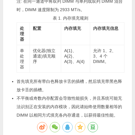
注:
在同一通道中将双列 DIMM 与单列或双列 DIMM 混合
时，DIMM 速度限制为 2933 MT/s。
表 1. 内存填充规则
处
配置
内存填充
内存填充信息
理
器
单
优化器(独立
A{1}、
允许 1、2、
处
通道)填充顺
A{2}、
3、4 个
理
序
A{3}、A{4}
DIMM。
器
首先填充所有带白色释放卡舌的插槽，然后填充带黑色释
放卡舌的插槽。
不平衡或奇数内存配置会导致性能损失，并且系统可能无
法识别正在安装的内存模块，因此请始终使用数量相等的
DIMM 以相同方式填充各内存通道，以获得最佳性能。