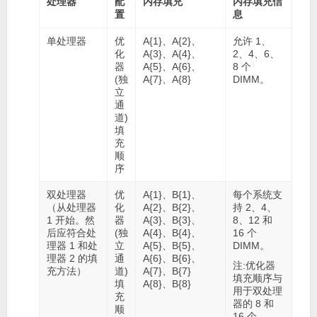
处理器
配
内存填充
内存填充信
置
息
单处理器
优
A{1}、A{2}、
允许 1、
化
A{3}、A{4}、
2、4、6、
器
A{5}、A{6}、
8 个
(独
A{7}、A{8}
DIMM。
立
通
道)
填
充
顺
序
双处理器
优
A{1}、B{1}、
每个系统支
（从处理器
化
A{2}、B{2}、
持 2、4、
1 开始。然
器
A{3}、B{3}、
8、12 和
后应符合处
(独
A{4}、B{4}、
16 个
理器 1 和处
立
A{5}、B{5}、
DIMM。
理器 2 的填
通
A{6}、B{6}、
注:
优化器
充方法）
道)
A{7}、B{7}
填充顺序与
填
A{8}、B{8}
用于双处理
充
器的 8 和
顺
16 个