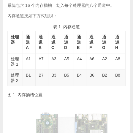
系统包含 16 个内存插槽，划入每个处理器的八个通道中。
内存通道按如下方式组织：
表 1. 内存通道
处理
通
通
通
通
通
通
通
通
器
道
道
道
道
道
道
道
道
A
B
C
D
E
F
G
H
处理
A1
A7
A3
A5
A4
A6
A2
A8
器 1
处理
B1
B7
B3
B5
B4
B6
B2
B8
器 2
图 1. 内存插槽位置