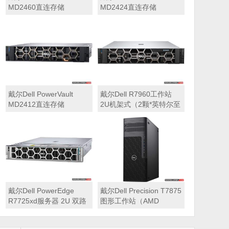
MD2460直连存储
MD2424直连存储
戴尔Dell PowerVault
戴尔Dell R7960工作站
MD2412直连存储
2U机架式（2颗*英特尔至
强 银牌4410Y 2.0GHz 二
十四核心丨256GB 内存
丨1T固态硬盘+2块*8TB
硬盘丨2*RTX A6000
48GB显卡丨2400W双电
源丨三年质保）
戴尔Dell PowerEdge
戴尔Dell Precision T7875
R7725xd服务器 2U 双路
图形工作站（AMD
存储密集型机架式服务器
7995WX 2.5GHz 九十六
核心丨32GB内存丨