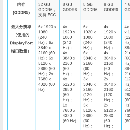
内存
32 GB
8 GB
8 GB
8 GB
4 
GDDR6，
GDDR6
GDDR6
GDDR6
G
(GDDR5)
支持 ECC
最大分辨率
6x 1920 x
4x
6x
4x
4x
1080
1920 x
1920 x
1920 x
x 
（使用的
(240
1080
1080
1080
(1
Hz)；6x
(240
(240
(240
Hz
DisplayPort
3840 x
Hz)；
Hz)；
Hz)；
38
端口数量）
2160 (60
4x
6x
4x
21
Hz)；6x
3840 x
3840 x
3840 x
(6
5120 x
2160
2160
2160
Hz
2880 (60
(60
(60
(60
38
Hz)；2x
Hz)；
Hz)；
Hz)；
21
7680 x
4x
3x
2x
(1
4320 (60
5120 x
3840 x
3840 x
Hz
Hz)
2880
2160
2160
51
(60
(120
(120
28
Hz)；
Hz)；
Hz)；
(6
1x
3x
2x
Hz
7680 x
5120 x
5120 x
76
4320
2880
2880
43
(60 Hz)
(60
(60
(6
Hz)；
Hz)；