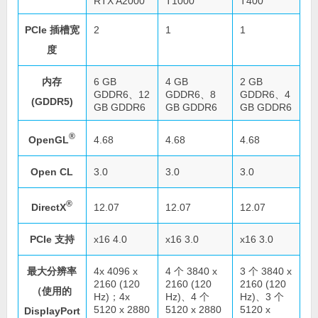
RTX A2000
T1000
T400
PCIe 插槽宽
2
1
1
度
内存
6 GB
4 GB
2 GB
GDDR6、12
GDDR6、8
GDDR6、4
(GDDR5)
GB GDDR6
GB GDDR6
GB GDDR6
®
OpenGL
4.68
4.68
4.68
Open CL
3.0
3.0
3.0
®
DirectX
12.07
12.07
12.07
PCIe 支持
x16 4.0
x16 3.0
x16 3.0
最大分辨率
4x 4096 x
4 个 3840 x
3 个 3840 x
2160 (120
2160 (120
2160 (120
（使用的
Hz)；4x
Hz)、4 个
Hz)、3 个
5120 x 2880
5120 x 2880
5120 x
DisplayPort