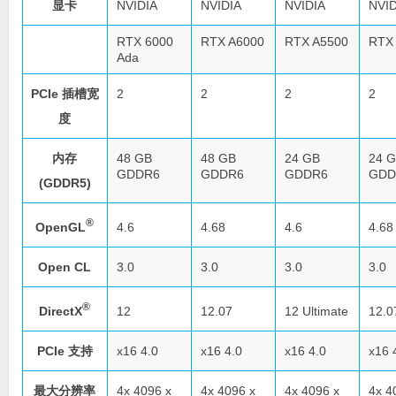
显卡
NVIDIA
NVIDIA
NVIDIA
NVID
RTX 6000
RTX A6000
RTX A5500
RTX
Ada
PCIe 插槽宽
2
2
2
2
度
内存
48 GB
48 GB
24 GB
24 
GDDR6
GDDR6
GDDR6
GDD
(GDDR5)
®
OpenGL
4.6
4.68
4.6
4.68
Open CL
3.0
3.0
3.0
3.0
®
DirectX
12
12.07
12 Ultimate
12.0
PCIe 支持
x16 4.0
x16 4.0
x16 4.0
x16 
最大分辨率
4x 4096 x
4x 4096 x
4x 4096 x
4x 4