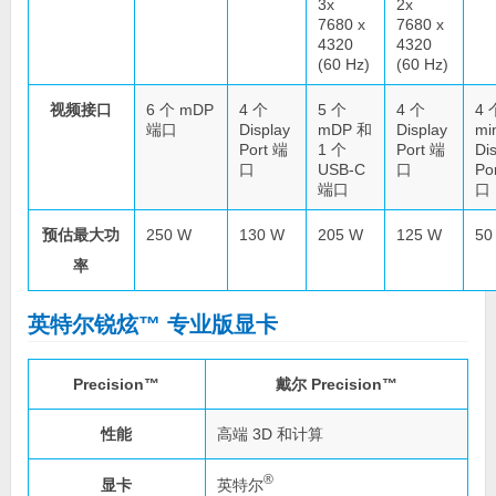
3x
2x
7680 x
7680 x
4320
4320
(60 Hz)
(60 Hz)
视频接口
6 个 mDP
4 个
5 个
4 个
4 
端口
Display
mDP 和
Display
mi
Port 端
1 个
Port 端
Di
口
USB-C
口
Po
端口
口
预估最大功
250 W
130 W
205 W
125 W
50
率
英特尔锐炫™ 专业版显卡
Precision™
戴尔 Precision™
性能
高端 3D 和计算
®
英特尔
显卡