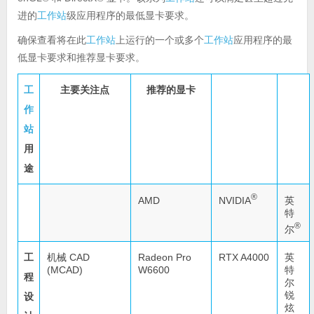
进的
工作站
级应用程序的最低显卡要求。
确保查看将在此
工作站
上运行的一个或多个
工作站
应用程序的最
低显卡要求和推荐显卡要求。
工
主要关注点
推荐的显卡
作
站
用
途
®
NVIDIA
AMD
英
特
®
尔
工
机械 CAD
Radeon Pro
RTX A4000
英
(MCAD)
W6600
特
程
尔
锐
设
炫