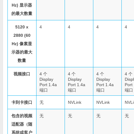
Hz) 显示器
的最大数量
5120 x
4
4
4
4
2880 (60
Hz) 像素显
示器的最大
数量
视频接口
4 个
4 个
4 个
4 个
Display
Display
Display
Disp
Port 1.4a
Port 1.4a
Port 1.4a
Port
端口
端口
端口
端口
卡到卡接口
无
NVLink
NVLink
NVLi
包含的视频
无
无
无
无
适配器（随
系统或客户