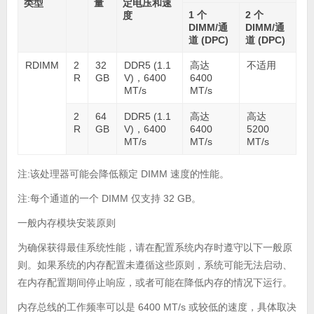
类型
量
定电压和速
1 个
2 个
度
DIMM/通
DIMM/通
道 (DPC)
道 (DPC)
RDIMM
2
32
DDR5 (1.1
高达
不适用
R
GB
V)，6400
6400
MT/s
MT/s
2
64
DDR5 (1.1
高达
高达
R
GB
V)，6400
6400
5200
MT/s
MT/s
MT/s
注:该处理器可能会降低额定 DIMM 速度的性能。
注:每个通道的一个 DIMM 仅支持 32 GB。
一般内存模块安装原则
为确保获得最佳系统性能，请在配置系统内存时遵守以下一般原
则。如果系统的内存配置未遵循这些原则，系统可能无法启动、
在内存配置期间停止响应，或者可能在降低内存的情况下运行。
内存总线的工作频率可以是 6400 MT/s 或较低的速度，具体取决