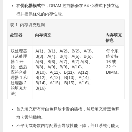
在
优化器模式
中，DRAM 控制器会在 64 位模式下独立运
行并提供优化的内存性能。
表 1. 内存填充规则
处理器
内存填充
内存填充
信息
双处理器
A{1}、B{1}、A{2}、B{2}、A{3}、
每个系
（从处理
B{3}、A{4}、B{4}、A{5}、B{5}、
统支持
器 1 开
A{6}、B{6}、A{7}、B{7} A{8}、
16 或
始。然后
B{8}、A{9}、B{9}、A{10}、
32 个
应符合处
B{10}、A{11}、B{11}、A{12}、
DIMM。
理器 1 和
B{12}、A{13}、B{13}、A{14}、
处理器 2
B{14}、A{15}、B{15}、A{16}、
的填充方
B{16}
法）
首先填充所有带白色释放卡舌的插槽，然后填充带黑色释
放卡舌的插槽。
不平衡或奇数内存配置会导致性能下降，并且系统可能无