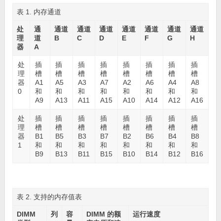
表 1. 内存通道
处
通
通道
通道
通道
通道
通道
通道
通道
理
道
B
C
D
E
F
G
H
器
A
处
插
插
插
插
插
插
插
插
理
槽
槽
槽
槽
槽
槽
槽
槽
器
A1
A5
A3
A7
A2
A6
A4
A8
0
和
和
和
和
和
和
和
和
A9
A13
A11
A15
A10
A14
A12
A16
处
插
插
插
插
插
插
插
插
理
槽
槽
槽
槽
槽
槽
槽
槽
器
B1
B5
B3
B7
B2
B6
B4
B8
1
和
和
和
和
和
和
和
和
B9
B13
B11
B15
B10
B14
B12
B16
表 2. 支持的内存值表
DIMM
列
容
DIMM 的额
运行速度