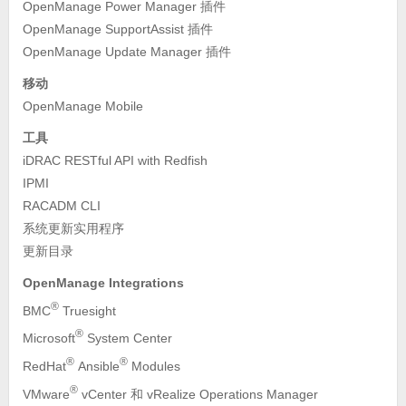
OpenManage Power Manager 插件
OpenManage SupportAssist 插件
OpenManage Update Manager 插件
移动
OpenManage Mobile
工具
iDRAC RESTful API with Redfish
IPMI
RACADM CLI
系统更新实用程序
更新目录
OpenManage Integrations
®
BMC
Truesight
®
Microsoft
System Center
®
®
RedHat
Ansible
Modules
®
VMware
vCenter 和 vRealize Operations Manager