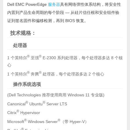
Dell EMC PowerEdge
服务器
具有网络弹性体系结构，将安全性
内置到产品生命周期的每个阶段 — 从硅片信任根和安全组件验
证到签名固件和偏移检测，再到 BIOS 恢复。
技术规格：
处理器
®
®
1 个英特尔
至强
E-2300 系列处理器，每个处理器多达 8 个核
心
®
®
1 个英特尔
奔腾
处理器，每个处理器多达 2 个核心
操作系统选项
(Dell Technologies 推荐使用商用 Windows 11 专业版)
®
®
Canonical
Ubuntu
Server LTS
®
Citrix
Hypervisor
®
®
Microsoft
Windows Server
（带 Hyper-V）
®