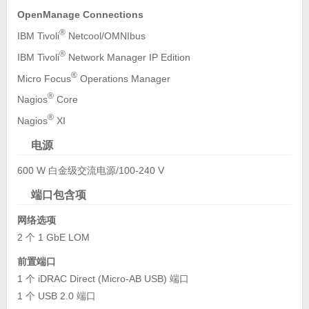
OpenManage Connections
®
IBM Tivoli
Netcool/OMNIbus
®
IBM Tivoli
Network Manager IP Edition
®
Micro Focus
Operations Manager
®
Nagios
Core
®
Nagios
XI
电源
600 W 白金级交流电源/100-240 V
端口包含项
网络选项
2 个 1 GbE LOM
前置端口
1 个 iDRAC Direct (Micro-AB USB) 端口
1 个 USB 2.0 端口