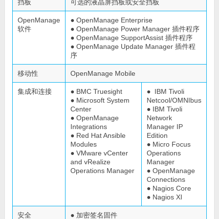
挡板
可选的液晶屏挡板或安全挡板
OpenManage
● OpenManage Enterprise
软件
● OpenManage Power Manager 插件程序
● OpenManage SupportAssist 插件程序
● OpenManage Update Manager 插件程
序
移动性
OpenManage Mobile
集成和连接
● BMC Truesight
● IBM Tivoli
● Microsoft System
Netcool/OMNIbus
Center
● IBM Tivoli
● OpenManage
Network
Integrations
Manager IP
● Red Hat Ansible
Edition
Modules
● Micro Focus
● VMware vCenter
Operations
and vRealize
Manager
Operations Manager
● OpenManage
Connections
● Nagios Core
● Nagios XI
安全
● 加密签名固件