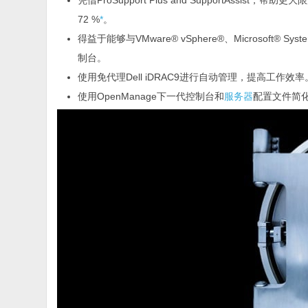
凭借ProSupport Plus and SupportAss
72 %
*
。
得益于能够与VMware® vSphere®、Microsoft® 
制台。
使用免代理Dell iDRAC9进行自动管理，提高工作效率
使用OpenManage下一代控制台和
服务器
配置文件简