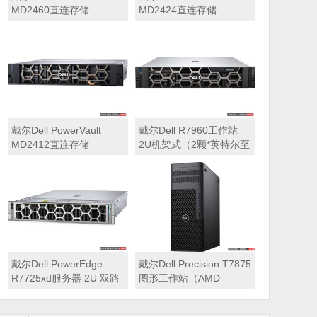
MD2460直连存储
MD2424直连存储
戴尔Dell PowerVault
戴尔Dell R7960工作站
MD2412直连存储
2U机架式（2颗*英特尔至
强 银牌4410Y 2.0GHz 二
十四核心丨256GB 内存
丨1T固态硬盘+2块*8TB
硬盘丨2*RTX A6000
48GB显卡丨2400W双电
源丨三年质保）
戴尔Dell PowerEdge
戴尔Dell Precision T7875
R7725xd服务器 2U 双路
图形工作站（AMD
存储密集型机架式服务器
7995WX 2.5GHz 九十六
核心丨32GB内存丨