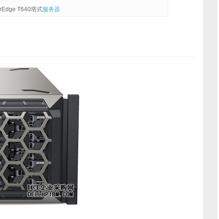
erEdge T640塔式
服务器