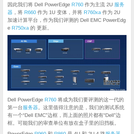
因此我们将 Dell PowerEdge
R760
作为主流 2U
服务
器
，将
R660
作为 1U 变体，并将
R760xa
作为 2U
加速计算平台，作为我们评测的 Dell EMC PowerEdg
e
R750xa
的 更新。
Dell PowerEdge
R760
将成为我们要评测的这一代的
第一台
服务器
。这里值得注意的是，我们的测试系统
有一个“Dell EMC”边框，而上面的照片都有“Dell”边
框。可能我们的审查单位有放在盒子里的旧挡板。
PowerEdge
R960
和
R860
是 4U 和 2U 4 路
服务器
。