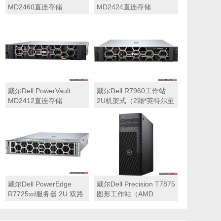
MD2460直连存储
MD2424直连存储
戴尔Dell PowerVault
戴尔Dell R7960工作站
MD2412直连存储
2U机架式（2颗*英特尔至
强 银牌4410Y 2.0GHz 二
十四核心丨256GB 内存
丨1T固态硬盘+2块*8TB
硬盘丨2*RTX A6000
48GB显卡丨2400W双电
源丨三年质保）
戴尔Dell PowerEdge
戴尔Dell Precision T7875
R7725xd服务器 2U 双路
图形工作站（AMD
存储密集型机架式服务器
7995WX 2.5GHz 九十六
核心丨32GB内存丨