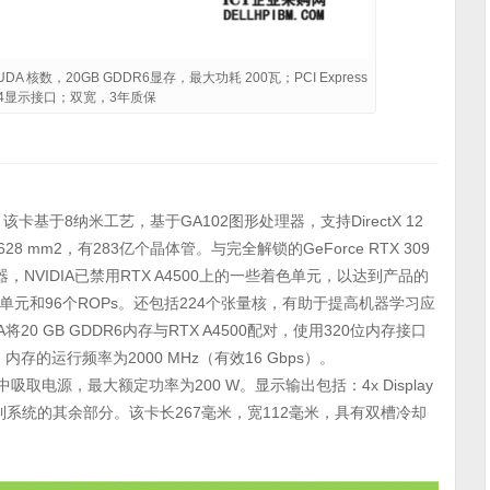
 CUDA 核数，20GB GDDR6显存，最大功耗 200瓦；PCI Express
P 1.4显示接口；双宽，3年质保
形卡。该卡基于8纳米工艺，基于GA102图形处理器，支持DirectX 12
8 mm2，有283亿个晶体管。与完全解锁的GeForce RTX 309
器，NVIDIA已禁用RTX A4500上的一些着色单元，以达到产品的
单元和96个ROPs。还包括224个张量核，有助于提高机器学习应
0 GB GDDR6内存与RTX A4500配对，使用320位内存接口
，内存的运行频率为2000 MHz（有效16 Gbps）。
器中吸取电源，最大额定功率为200 W。显示输出包括：4x Display
 x16接口连接到系统的其余部分。该卡长267毫米，宽112毫米，具有双槽冷却