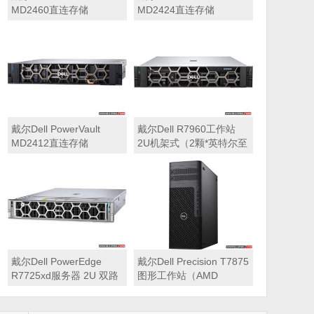
MD2460直连存储
MD2424直连存储
戴尔Dell PowerVault
戴尔Dell R7960工作站
MD2412直连存储
2U机架式（2颗*英特尔至
强 银牌4410Y 2.0GHz 二
十四核心丨256GB 内存
丨1T固态硬盘+2块*8TB
硬盘丨2*RTX A6000
48GB显卡丨2400W双电
源丨三年质保）
戴尔Dell PowerEdge
戴尔Dell Precision T7875
R7725xd服务器 2U 双路
图形工作站（AMD
存储密集型机架式服务器
7995WX 2.5GHz 九十六
核心丨32GB内存丨