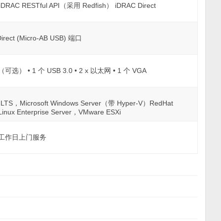
iDRAC RESTful API（采用 Redfish） iDRAC Direct
Direct (Micro-AB USB) 端口
行（可选） • 1 个 USB 3.0 • 2 x 以太网 • 1 个 VGA
er LTS，Microsoft Windows Server（带 Hyper-V）RedHat
Linux Enterprise Server，VMware ESXi
下一个工作日上门服务