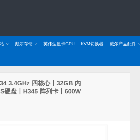
站
戴尔存储
英伟达显卡GPU
KVM切换器
戴尔产品配件
34 3.4GHz 四核心丨32GB 内
SAS硬盘丨H345 阵列卡丨600W