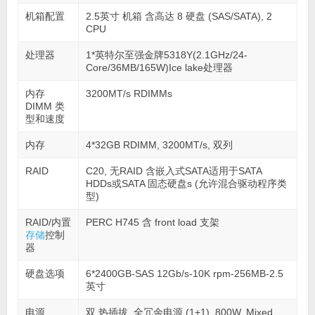
机箱配置
2.5英寸 机箱 含高达 8 硬盘 (SAS/SATA), 2
CPU
处理器
1*英特尔至强金牌5318Y(2.1GHz/24-
Core/36MB/165W)Ice lake处理器
内存
3200MT/s RDIMMs
DIMM 类
型和速度
内存
4*32GB RDIMM, 3200MT/s, 双列
RAID
C20, 无RAID 含嵌入式SATA适用于SATA
HDDs或SATA 固态硬盘s (允许混合驱动程序类
型)
RAID/内置
PERC H745 含 front load 支架
存储
控制
器
硬盘选项
6*2400GB-SAS 12Gb/s-10K rpm-256MB-2.5
英寸
电源
双,热插拔, 全冗余电源 (1+1), 800W, Mixed