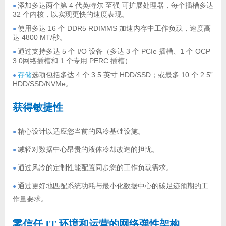
添加多达两个第 4 代英特尔 至强 可扩展处理器，每个插槽多达
●
32 个内核，以实现更快的速度表现。
使用多达 16 个 DDR5 RDIMMS 加速内存中工作负载，速度高
●
达 4800 MT/秒。
通过支持多达 5 个 I/O 设备（多达 3 个 PCIe 插槽、1 个 OCP
●
3.0网络插槽和 1 个专用 PERC 插槽）
存储
选项包括多达 4 个 3.5 英寸 HDD/SSD；或最多 10 个 2.5”
●
HDD/SSD/NVMe。
获得敏捷性
精心设计以适应您当前的风冷基础设施。
●
减轻对数据中心昂贵的液体冷却改造的担忧。
●
通过风冷的定制性能配置同步您的工作负载需求。
●
通过更好地匹配系统功耗与最小化数据中心的碳足迹预期的工
●
作量要求。
零信任 IT 环境和运营的网络弹性架构