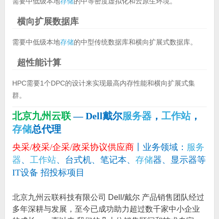
需要中低级本地
存储
的中等密度虚拟化和云原生环境。
横向扩展数据库
需要中低级本地
存储
的中型传统数据库和横向扩展式数据库。
超性能计算
HPC需要1个DPC的设计来实现最高内存性能和横向扩展式集
群。
北京九州云联
— Dell戴尔
服务器
，
工作站
，
存储
总代理
央采/校采/企采/政采协议供应商
丨业务领域：
服务
器
、
工作站
、台式机、笔记本、
存储
器、显示器等
IT设备 招投标项目
北京九州云联科技有限公司 Dell/戴尔 产品销售团队经过
多年深耕与发展，至今已成功助力超过数千家中小企业