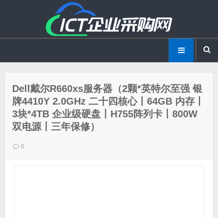
Dell戴尔R660xs服务器（2颗*英特尔至强 银
牌4410Y 2.0GHz 二十四核心丨64GB 内存丨
3块*4TB 企业级硬盘丨H755阵列卡丨800W
双电源丨三年保修）
0