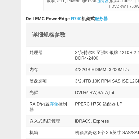
戴尔(DELL) PowerEdge R740
服务器
(银牌4210R*2 丨
丨DVDRW丨75
Dell EMC PowerEdge
R740
机架式
服务器
详细规格参数
处理器
2*英特尔® 至强® 银牌 4210R 2.4G, 
DDR4-2400
内存
4*32GB RDIMM, 3200MT/s
硬盘选项
3*2.4TB 10K RPM SAS ISE 
光驱
DVD+/-RW,SATA,Int
RAID/内置
存储
控制
PPERC H750 适配器 LP
器
嵌入式系统管理
iDRAC9, Express
机箱
机箱含高达 8个 3.5英寸 SAS/SA