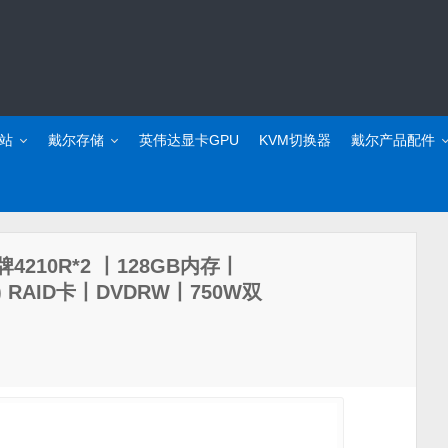
站
戴尔存储
英伟达显卡GPU
KVM切换器
戴尔产品配件
银牌4210R*2 丨128GB内存丨
存) RAID卡丨DVDRW丨750W双