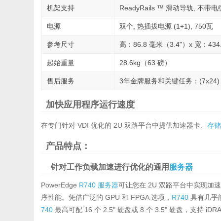
机架支持
ReadyRails ™ 滑动导轨, 不
电源
双个, 热插拔电源 (1+1), 750瓦
参考尺寸
高：86.8 毫米（3.4"）x 宽：434
起始重量
28.6kg（63 磅）
售后服务
3年金牌服务和关键任务：(7x24
加快应用程序运行速度
在专门针对 VDI 优化的 2U 双路平台中提供加速器卡、
存
产品特点：
针对工作负载加速进行优化的通用
服务器
PowerEdge
R740
服务器
可让您在 2U 双路平台中实现加
序性能。凭借广泛的 GPU 和 FPGA 选项，
R740
具有几乎能
740
最高可配 16 个 2.5" 硬盘或 8 个 3.5" 硬盘，支