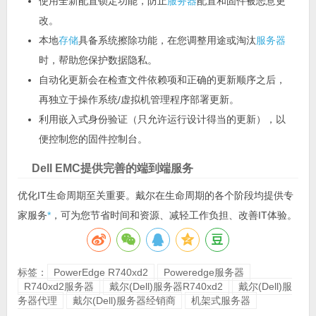
使用全新配置锁定功能，防止
服务器
配置和固件被恶意更
改。
本地
存储
具备系统擦除功能，在您调整用途或淘汰
服务器
时，帮助您保护数据隐私。
自动化更新会在检查文件依赖项和正确的更新顺序之后，
再独立于操作系统/虚拟机管理程序部署更新。
利用嵌入式身份验证（只允许运行设计得当的更新），以
便控制您的固件控制台。
Dell EMC提供完善的端到端服务
优化IT生命周期至关重要。戴尔在生命周期的各个阶段均提供专
家服务
*
，可为您节省时间和资源、减轻工作负担、改善IT体验。
标签：
PowerEdge R740xd2
Poweredge服务器
R740xd2服务器
戴尔(Dell)服务器R740xd2
戴尔(Dell)服
务器代理
戴尔(Dell)服务器经销商
机架式服务器