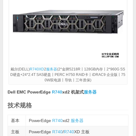
戴尔(DELL)
R740XD
2
服务器
(2*金牌5218R丨128GB内存丨2*960G SS
D硬盘+24*2.4T SAS硬盘丨PERC H750 RAID卡丨iDRAC9 企业版丨75
0W双电源丨导轨丨三年质保)
Dell EMC PowerEdge
R740
xd2 机架式
服务器
技术规格
基本
PowerEdge
R740
xd2
服务器
主板
PowerEdge
R740
/
R740
XD 主板