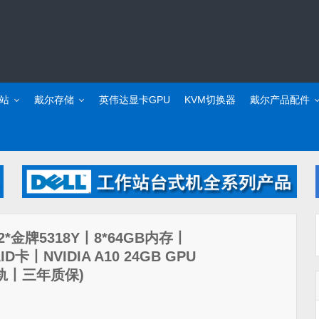
站
戴尔存储
英伟达显卡GPU
KVM切换器
戴尔产品配件
器(2*金牌5318Y丨8*64GB内存丨
ID卡丨NVIDIA A10 24GB GPU
导轨丨三年质保)