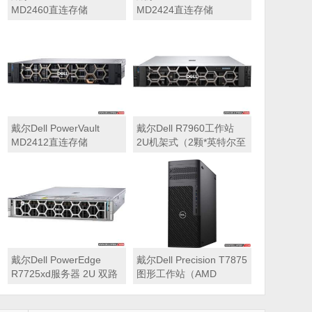
MD2460直连存储
MD2424直连存储
戴尔Dell PowerVault
戴尔Dell R7960工作站
MD2412直连存储
2U机架式（2颗*英特尔至
强 银牌4410Y 2.0GHz 二
十四核心丨256GB 内存
丨1T固态硬盘+2块*8TB
硬盘丨2*RTX A6000
48GB显卡丨2400W双电
源丨三年质保）
戴尔Dell PowerEdge
戴尔Dell Precision T7875
R7725xd服务器 2U 双路
图形工作站（AMD
存储密集型机架式服务器
7995WX 2.5GHz 九十六
核心丨32GB内存丨