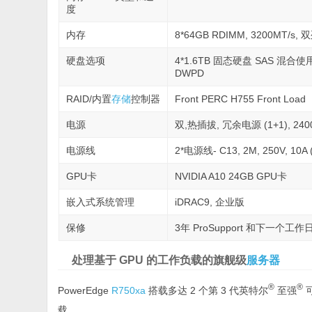
度
内存
8*64GB RDIMM, 3200MT/s, 双
硬盘选项
4*1.6TB 固态硬盘 SAS 混合使用 
DWPD
RAID/内置
存储
控制器
Front PERC H755 Front Load
电源
双,热插拔, 冗余电源 (1+1), 2400
电源线
2*电源线- C13, 2M, 250V, 10A
GPU卡
NVIDIA A10 24GB GPU卡
嵌入式系统管理
iDRAC9, 企业版
保修
3年 ProSupport 和下一个工
处理基于 GPU 的工作负载的旗舰级
服务器
®
®
PowerEdge
R750xa
搭载多达 2 个第 3 代英特尔
至强
载。