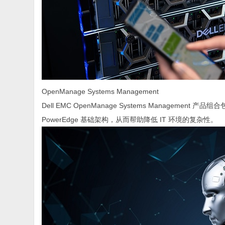
OpenManage Systems Management
Dell EMC OpenManage Systems Manage
PowerEdge 基础架构，从而帮助降低 IT 环境的复杂性。