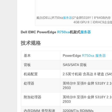
戴尔(DELL)R750xa
服务器
(2*金牌5318Y丨8*64GB内存丨4
4GB GPU卡丨iDRAC9企
Dell EMC PowerEdge
R750xa
机架式
服务器
技术规格
基本
PowerEdge
R750xa
服务器
背板
SAS/SATA 背板
机箱配置
2.5英寸机箱 含高达 8 硬盘 (SAS/
处理器
英特尔® 至强® 金牌 5318Y 2.1G, 2
2933
附加处理器
英特尔® 至强® 金牌 5318Y 2.1G, 2
2933
内存DIMM 类型和速
3200MT/s RDIMMs