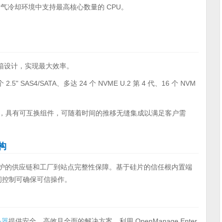
空气冷却环境中支持最高核心数量的 CPU。
箱设计，实现最大效率。
2.5" SAS4/SATA、多达 24 个 NVME U.2 第 4 代、16 个 NVM
e 插槽），具有可互换组件，可随着时间的推移无缝集成以满足客户需
构
括受保护的供应链和工厂到站点完整性保障。基于硅片的信任根内置端
访问控制可确保可信操作。
务器
提供安全、高效且全面的解决方案。利用 OpenManage Enter