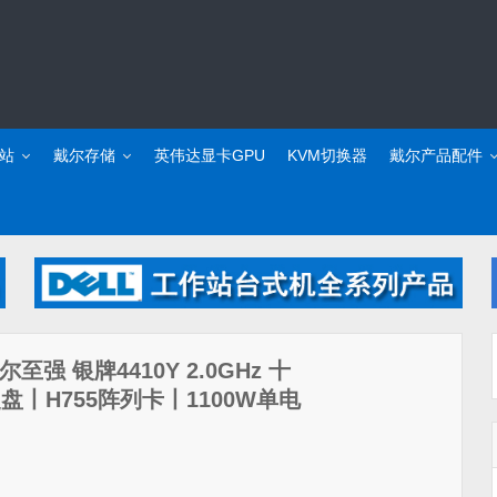
站
戴尔存储
英伟达显卡GPU
KVM切换器
戴尔产品配件
尔至强 银牌4410Y 2.0GHz 十
硬盘丨H755阵列卡丨1100W单电