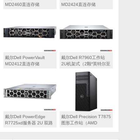
MD2460直连存储
MD2424直连存储
戴尔Dell PowerVault
戴尔Dell R7960工作站
MD2412直连存储
2U机架式（2颗*英特尔至
强 银牌4410Y 2.0GHz 二
十四核心丨256GB 内存
丨1T固态硬盘+2块*8TB
硬盘丨2*RTX A6000
48GB显卡丨2400W双电
源丨三年质保）
戴尔Dell PowerEdge
戴尔Dell Precision T7875
R7725xd服务器 2U 双路
图形工作站（AMD
存储密集型机架式服务器
7995WX 2.5GHz 九十六
核心丨32GB内存丨