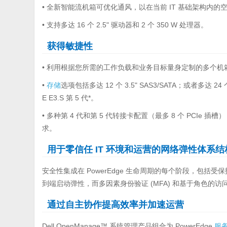
• 全新智能流机箱可优化通风，以在当前 IT 基础架构内的
• 支持多达 16 个 2.5" 驱动器和 2 个 350 W 处理器。
获得敏捷性
• 利用根据您所需的工作负载和业务目标量身定制的多个机
•
存储
选项包括多达 12 个 3.5" SAS3/SATA；或者多达 24 个 
E E3.S 第 5 代*。
• 多种第 4 代和第 5 代转接卡配置（最多 8 个 PCI
求。
用于零信任 IT 环境和运营的网络弹性体系结
安全性集成在 PowerEdge 生命周期的每个阶段，包
到端启动弹性，而多因素身份验证 (MFA) 和基于角色的
通过自主协作提高效率并加速运营
Dell OpenManage™ 系统管理产品组合为 PowerEdge
服