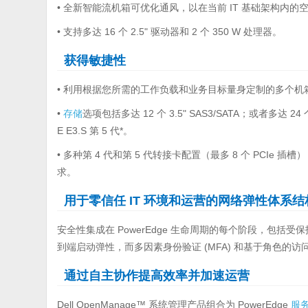
• 全新智能流机箱可优化通风，以在当前 IT 基础架构内的
• 支持多达 16 个 2.5" 驱动器和 2 个 350 W 处理器。
获得敏捷性
• 利用根据您所需的工作负载和业务目标量身定制的多个机
•
存储
选项包括多达 12 个 3.5" SAS3/SATA；或者多达 24 个 
E E3.S 第 5 代*。
• 多种第 4 代和第 5 代转接卡配置（最多 8 个 PCI
求。
用于零信任 IT 环境和运营的网络弹性体系结
安全性集成在 PowerEdge 生命周期的每个阶段，包
到端启动弹性，而多因素身份验证 (MFA) 和基于角色的
通过自主协作提高效率并加速运营
Dell OpenManage™ 系统管理产品组合为 PowerEdge
服