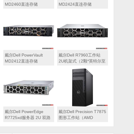
MD2460直连存储
MD2424直连存储
戴尔Dell PowerVault
戴尔Dell R7960工作站
MD2412直连存储
2U机架式（2颗*英特尔至
强 银牌4410Y 2.0GHz 二
十四核心丨256GB 内存
丨1T固态硬盘+2块*8TB
硬盘丨2*RTX A6000
48GB显卡丨2400W双电
源丨三年质保）
戴尔Dell PowerEdge
戴尔Dell Precision T7875
R7725xd服务器 2U 双路
图形工作站（AMD
存储密集型机架式服务器
7995WX 2.5GHz 九十六
核心丨32GB内存丨