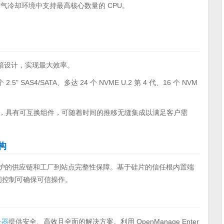
空气冷却环境中支持最高核心数量的 CPU。
箱设计，实现最大效率。
2.5" SAS4/SATA、多达 24 个 NVME U.2 第 4 代、16 个 NVM
e 插槽），具有可互换组件，可随着时间的推移无缝集成以满足客户需
构
括受保护的供应链和工厂到站点完整性保障。基于硅片的信任根内置端
访问控制可确保可信操作。
务器
提供安全、高效且全面的解决方案。利用 OpenManage Enter