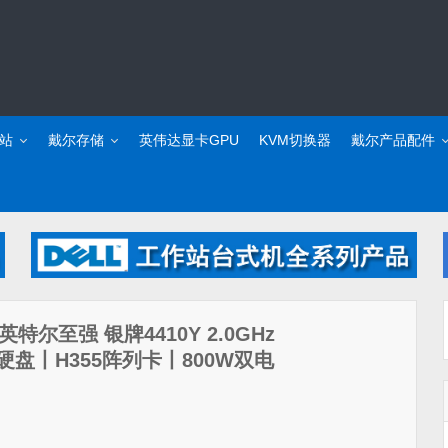
站
戴尔存储
英伟达显卡GPU
KVM切换器
戴尔产品配件
*英特尔至强 银牌4410Y 2.0GHz
S硬盘丨H355阵列卡丨800W双电