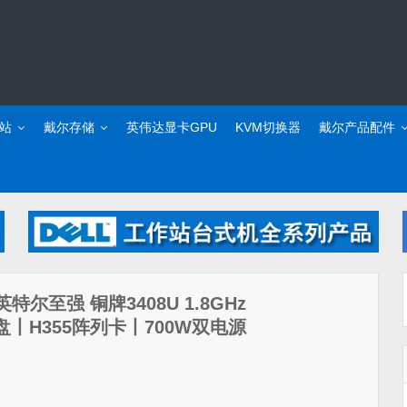
站
戴尔存储
英伟达显卡GPU
KVM切换器
戴尔产品配件
（英特尔至强 铜牌3408U 1.8GHz
硬盘丨H355阵列卡丨700W双电源