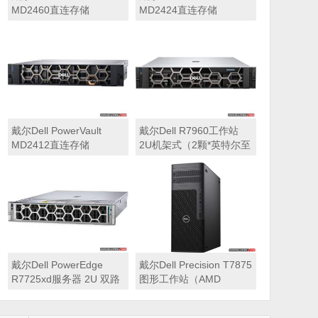
MD2460直连存储
MD2424直连存储
戴尔Dell PowerVault
戴尔Dell R7960工作站
MD2412直连存储
2U机架式（2颗*英特尔至
强 银牌4410Y 2.0GHz 二
十四核心丨256GB 内存
丨1T固态硬盘+2块*8TB
硬盘丨2*RTX A6000
48GB显卡丨2400W双电
源丨三年质保）
戴尔Dell PowerEdge
戴尔Dell Precision T7875
R7725xd服务器 2U 双路
图形工作站（AMD
存储密集型机架式服务器
7995WX 2.5GHz 九十六
核心丨32GB内存丨